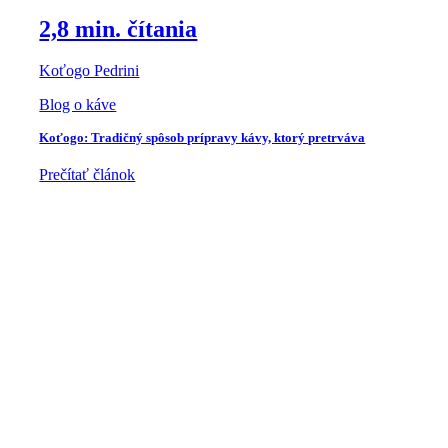
2,8 min. čítania
Koťogo Pedrini
Blog o káve
Koťogo: Tradičný spôsob prípravy kávy, ktorý pretrváva
Prečítať článok