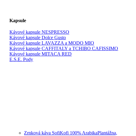
Kapsule
Kávové kapsule NESPRESSO
Kávové kapsule Dolce Gusto
Kávové kapsule LAVAZZA a MODO MIO
Kávové kapsule CAFFITALY a TCHIBO CAFISSIMO
Kávové kapsule MITACA RED
E.S.E. Pody
Zrnková káva SofiKofi 100% Arabika
Plantážna,