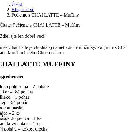
Úvod
Blog o káve
Pečieme s CHAI LATTE – Muffiny
Čítate: Pečieme s CHAI LATTE – Muffiny
Zdieľajte len dobré veci!
mes Chai Latte je vhodná aj na netradičné múčniky. Zaujmite s Chai
atte Muffinmi alebo Cheesecakom.
CHAI LATTE MUFFINY
ngrediencie:
úka polohrubá – 2 poháre
ukor – 3/4 pohára
lieko – 1 pohár
lej – 3/4 pohár
rochu masla
ajce – 2 ks
rášok do pečiva – 1 ks
anilkový cukor – 1 ks
/4 pohára – kokos, orechy,