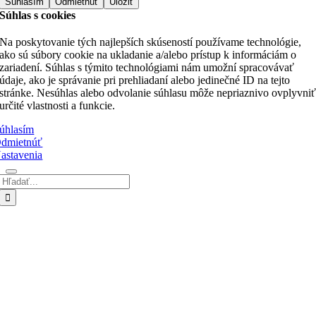
Súhlasím
Odmietnúť
Uložiť
Súhlas s cookies
Na poskytovanie tých najlepších skúseností používame technológie,
ako sú súbory cookie na ukladanie a/alebo prístup k informáciám o
zariadení. Súhlas s týmito technológiami nám umožní spracovávať
údaje, ako je správanie pri prehliadaní alebo jedinečné ID na tejto
stránke. Nesúhlas alebo odvolanie súhlasu môže nepriaznivo ovplyvni
určité vlastnosti a funkcie.
úhlasím
dmietnúť
astavenia
Hľadať:
Go
to
Top