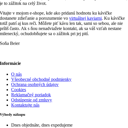
je to zážitok na celý život.
Vitajte v mojom e-shope, kde ako pridanú hodnotu ku kávičke
dostanete zdieľanie a porozumenie vo
virtuálnej kaviarni
. Ku kávičke
totiž patrí aj kus reči. Môžete piť kávu len tak, sami so sebou, ale nie
príliš často. Ak s ňou nenadviažete kontakt, ak sa váš vzťah nestane
milenecký, ochudobňujete sa o zážitok pri jej pití.
Soňa Beier
Informácie
O nás
Všeobecné obchodné podmienky
Ochrana osobných údajov
Cookies
Reklamačný poriadok
Odstúpenie od zmluvy
Kontaktujte nás
Výhody nákupu
Dnes objednáte, dnes expedujeme