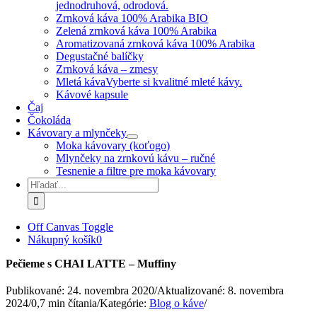
jednodruhová, odrodová.
Zrnková káva 100% Arabika BIO
Zelená zrnková káva 100% Arabika
Aromatizovaná zrnková káva 100% Arabika
Degustačné balíčky
Zrnková káva – zmesy
Mletá káva
Vyberte si kvalitné mleté kávy.
Kávové kapsule
Čaj
Čokoláda
Kávovary a mlynčeky
Moka kávovary (koťogo)
Mlynčeky na zrnkovú kávu – ručné
Tesnenie a filtre pre moka kávovary
Hľadať:
Off Canvas Toggle
Nákupný košík
0
Pečieme s CHAI LATTE – Muffiny
Publikované: 24. novembra 2020
/
Aktualizované: 8. novembra
2024
/
0,7 min čítania
/
Kategórie:
Blog o káve
/