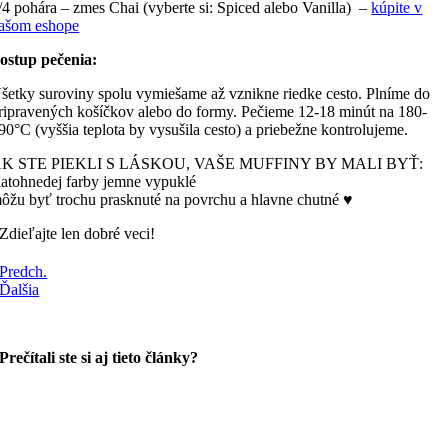
/4 pohára – zmes Chai (vyberte si: Spiced alebo Vanilla) –
kúpite v
ašom eshope
ostup pečenia:
šetky suroviny spolu vymiešame až vznikne riedke cesto. Plníme do
ripravených košíčkov alebo do formy. Pečieme 12-18 minút na 180-
90°C (vyššia teplota by vysušila cesto) a priebežne kontrolujeme.
K STE PIEKLI S LÁSKOU, VAŠE MUFFINY BY MALI BYŤ:
latohnedej farby jemne vypuklé
ôžu byť trochu prasknuté na povrchu a hlavne chutné ♥
Zdieľajte len dobré veci!
Predch.
Ďalšia
Prečítali ste si aj tieto články?