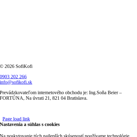
© 2026 SofiKofi
0903 202 266
info@sofikofi.sk
Prevádzkovateľom internetového obchodu je: Ing.Soňa Beier –
FORTÚNA, Na úvrati 21, 821 04 Bratislava.
Page load link
Nastavenia a súhlas s cookies
Na poskytovanie tých najlepších skúseností používame technológie,