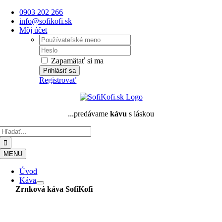
Skip
0903 202 266
to
info@sofikofi.sk
content
Môj účet
Username:
Password:
Zapamätať si ma
Registrovať
...predávame
kávu
s láskou
Hľadať:
MENU
Úvod
Káva
Zrnková káva
SofiKofi