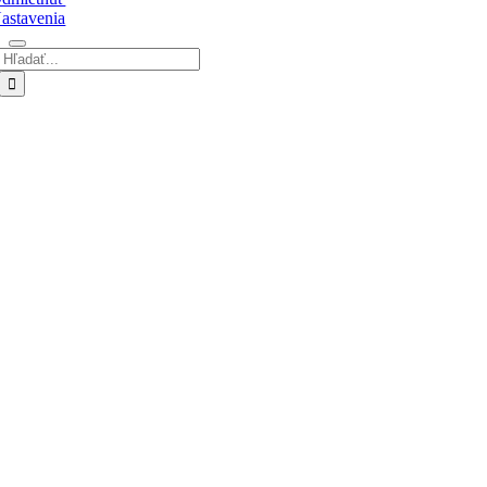
astavenia
Hľadať:
Go
to
Top