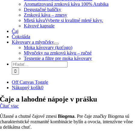
Aromatizovaná zrnková káva 100% Arabika
Degustačné balíčky
Zrnková káva – zmesy
Mletá káva
Vyberte si kvalitné mleté kávy.
Kávové kapsule
Čaj
Čokoláda
Kávovary a mlynčeky
Moka kávovary (koťogo)
Mlynčeky na zrnkovú kávu – ručné
Tesnenie a filtre pre moka kávovary
Hľadať:
Off Canvas Toggle
Nákupný košík
0
Čaje a lahodné nápoje v prášku
Čítať viac
Úžasné a chutné čajové zmesi
Biogena
. Pre čaje značky Biogena sú
charakteristické rozmanité kombinácie bylín a ovocia, intenzívne vône
a delikátna chuť.