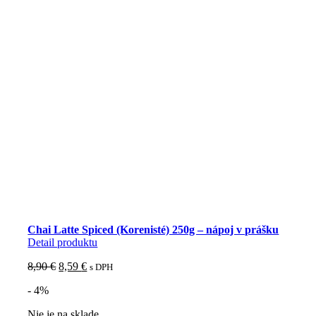
Chai Latte Spiced (Korenisté) 250g – nápoj v prášku
Detail produktu
Pôvodná
Aktuálna
8,90
€
8,59
€
s DPH
cena
cena
- 4%
bola:
je:
8,90 €.
8,59 €.
Nie je na sklade