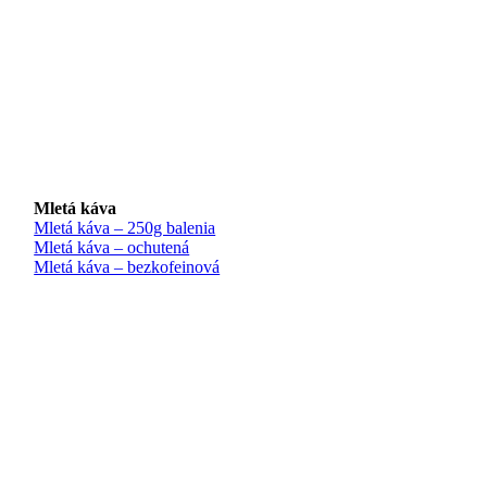
Mletá káva
Mletá káva – 250g balenia
Mletá káva – ochutená
Mletá káva – bezkofeinová