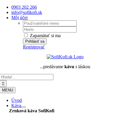
Skip
0903 202 266
to
info@sofikofi.sk
content
Môj účet
Username:
Password:
Zapamätať si ma
Registrovať
...predávame
kávu
s láskou
Hľadať:
MENU
Úvod
Káva
Zrnková káva
SofiKofi