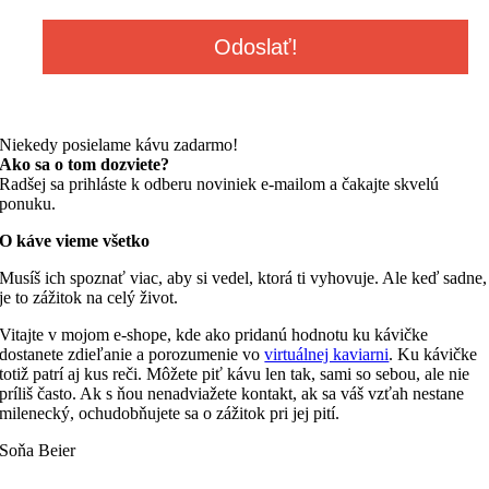
Niekedy posielame kávu zadarmo!
Ako sa o tom dozviete?
Radšej sa prihláste k odberu noviniek e-mailom a čakajte skvelú
ponuku.
O káve vieme všetko
Musíš ich spoznať viac, aby si vedel, ktorá ti vyhovuje. Ale keď sadne,
je to zážitok na celý život.
Vitajte v mojom e-shope, kde ako pridanú hodnotu ku kávičke
dostanete zdieľanie a porozumenie vo
virtuálnej kaviarni
. Ku kávičke
totiž patrí aj kus reči. Môžete piť kávu len tak, sami so sebou, ale nie
príliš často. Ak s ňou nenadviažete kontakt, ak sa váš vzťah nestane
milenecký, ochudobňujete sa o zážitok pri jej pití.
Soňa Beier