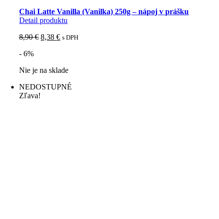
Chai Latte Vanilla (Vanilka) 250g – nápoj v prášku
Detail produktu
Pôvodná
Aktuálna
8,90
€
8,38
€
s DPH
cena
cena
- 6%
bola:
je:
8,90 €.
8,38 €.
Nie je na sklade
NEDOSTUPNÉ
Zľava!