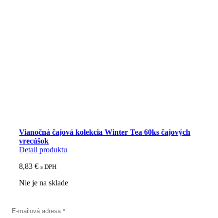
&
Ginkgo
20x2,5g
-
Biogena
Vianočná čajová kolekcia Winter Tea 60ks čajových
vrecúšok
Detail produktu
8,83
€
s DPH
Nie je na sklade