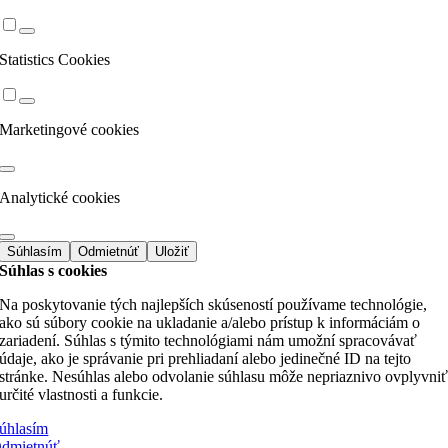
Statistics Cookies
Marketingové cookies
Analytické cookies
Súhlasím
Odmietnúť
Uložiť
Súhlas s cookies
Na poskytovanie tých najlepších skúseností používame technológie,
ako sú súbory cookie na ukladanie a/alebo prístup k informáciám o
zariadení. Súhlas s týmito technológiami nám umožní spracovávať
údaje, ako je správanie pri prehliadaní alebo jedinečné ID na tejto
stránke. Nesúhlas alebo odvolanie súhlasu môže nepriaznivo ovplyvni
určité vlastnosti a funkcie.
úhlasím
dmietnúť