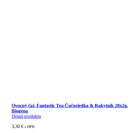
Ovocný čaj, Fantastic Tea Čučoriedka & Rakytník 20x2g,
Biogena
Detail produktu
3,30
€
s DPH