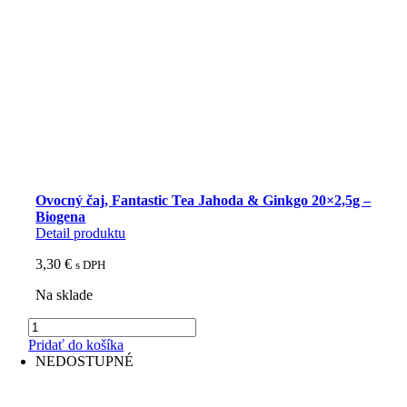
Ovocný čaj, Fantastic Tea Jahoda & Ginkgo 20×2,5g –
Biogena
Detail produktu
3,30
€
s DPH
Na sklade
množstvo
Ovocný
Pridať do košíka
čaj,
NEDOSTUPNÉ
Fantastic
Tea
Jahoda