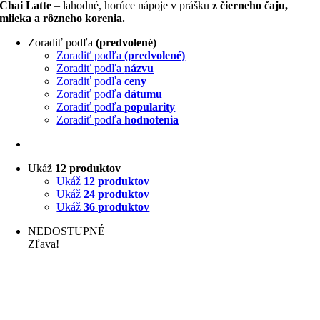
Chai Latte
– lahodné, horúce nápoje v prášku
z čierneho čaju,
mlieka a rôzneho korenia.
Zoradiť podľa
(predvolené)
Zoradiť podľa
(predvolené)
Zoradiť podľa
názvu
Zoradiť podľa
ceny
Zoradiť podľa
dátumu
Zoradiť podľa
popularity
Zoradiť podľa
hodnotenia
Ukáž
12 produktov
Ukáž
12 produktov
Ukáž
24 produktov
Ukáž
36 produktov
NEDOSTUPNÉ
Zľava!