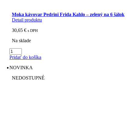
Moka kávovar Pedrini Frida Kahlo – zelený na 6 šálok
Detail produktu
30,65
€
s DPH
Na sklade
množstvo
Moka
Pridať do košíka
kávovar
Pedrini
NOVINKA
Frida
Kahlo
NEDOSTUPNÉ
-
zelený
na
6
šálok