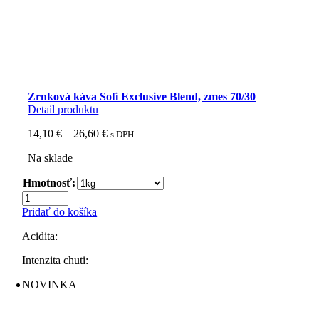
Zrnková káva Sofi Exclusive Blend, zmes 70/30
Detail produktu
Price
14,10
€
–
26,60
€
s DPH
range:
Na sklade
14,10 €
through
Hmotnosť:
26,60 €
množstvo
Zrnková
Pridať do košíka
káva
Sofi
Acidita:
Exclusive
Blend,
Intenzita chuti:
zmes
NOVINKA
70/30