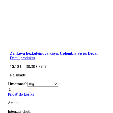
Zrnková bezkofeínová káva, Colombia Swiss Decaf
Detail produktu
Price
16,10
€
–
30,30
€
s DPH
range:
Na sklade
16,10 €
through
Hmotnosť:
30,30 €
množstvo
Zrnková
Pridať do košíka
bezkofeínová
káva,
Acidita:
Colombia
Swiss
Intenzita chuti: