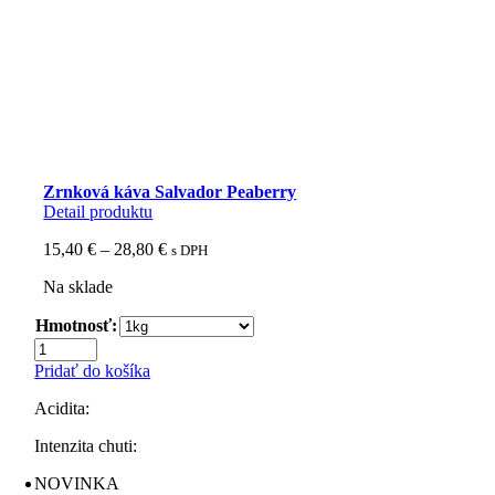
Zrnková káva Salvador Peaberry
Detail produktu
Price
15,40
€
–
28,80
€
s DPH
range:
Na sklade
15,40 €
through
Hmotnosť:
28,80 €
množstvo
Zrnková
Pridať do košíka
káva
Salvador
Acidita:
Peaberry
Intenzita chuti:
NOVINKA