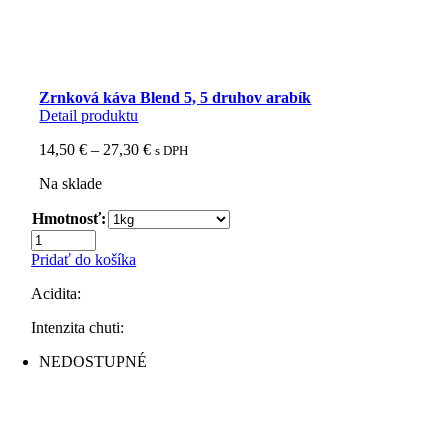
Zrnková káva Blend 5, 5 druhov arabík
Detail produktu
Price
14,50
€
–
27,30
€
s DPH
range:
Na sklade
14,50 €
through
Hmotnosť:
27,30 €
množstvo
Zrnková
Pridať do košíka
káva
Blend
Acidita:
5,
5
Intenzita chuti:
druhov
NEDOSTUPNÉ
arabík