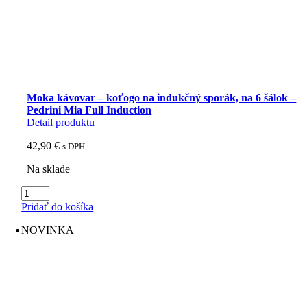
Moka kávovar – koťogo na indukčný sporák, na 6 šálok –
Pedrini Mia Full Induction
Detail produktu
42,90
€
s DPH
Na sklade
množstvo
Moka
Pridať do košíka
kávovar
-
NOVINKA
koťogo
na
indukčný
sporák,
na
6