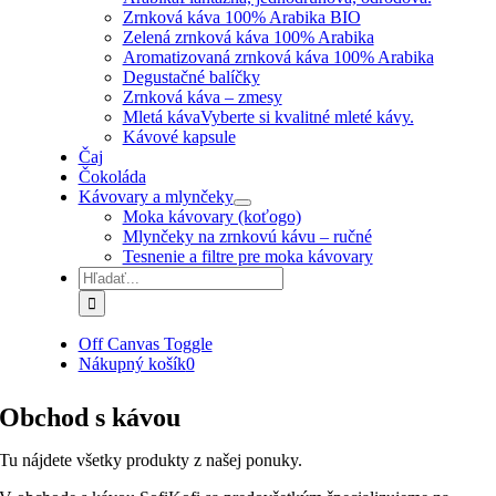
Zrnková káva 100% Arabika BIO
Zelená zrnková káva 100% Arabika
Aromatizovaná zrnková káva 100% Arabika
Degustačné balíčky
Zrnková káva – zmesy
Mletá káva
Vyberte si kvalitné mleté kávy.
Kávové kapsule
Čaj
Čokoláda
Kávovary a mlynčeky
Moka kávovary (koťogo)
Mlynčeky na zrnkovú kávu – ručné
Tesnenie a filtre pre moka kávovary
Hľadať:
Off Canvas Toggle
Nákupný košík
0
Obchod s kávou
Tu nájdete všetky produkty z našej ponuky.