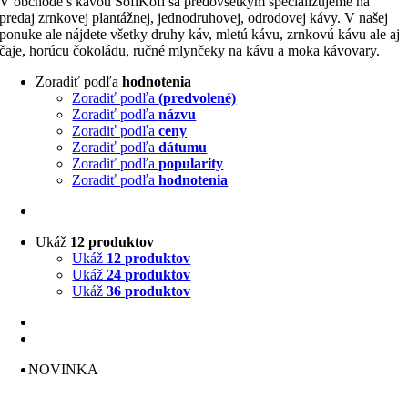
V obchode s kávou SofiKofi sa predovšetkým špecializujeme na
predaj zrnkovej plantážnej, jednodruhovej, odrodovej kávy. V našej
ponuke ale nájdete všetky druhy káv, mletú kávu, zrnkovú kávu ale aj
čaje, horúcu čokoládu, ručné mlynčeky na kávu a moka kávovary.
Zoradiť podľa
hodnotenia
Zoradiť podľa
(predvolené)
Zoradiť podľa
názvu
Zoradiť podľa
ceny
Zoradiť podľa
dátumu
Zoradiť podľa
popularity
Zoradiť podľa
hodnotenia
Ukáž
12 produktov
Ukáž
12 produktov
Ukáž
24 produktov
Ukáž
36 produktov
NOVINKA