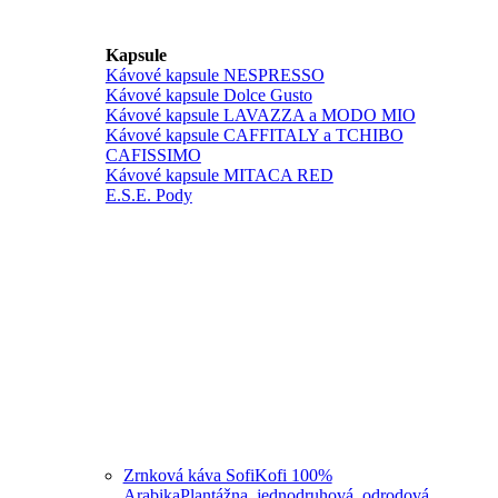
Kapsule
Kávové kapsule NESPRESSO
Kávové kapsule Dolce Gusto
Kávové kapsule LAVAZZA a MODO MIO
Kávové kapsule CAFFITALY a TCHIBO
CAFISSIMO
Kávové kapsule MITACA RED
E.S.E. Pody
Zrnková káva SofiKofi 100%
Arabika
Plantážna, jednodruhová, odrodová.