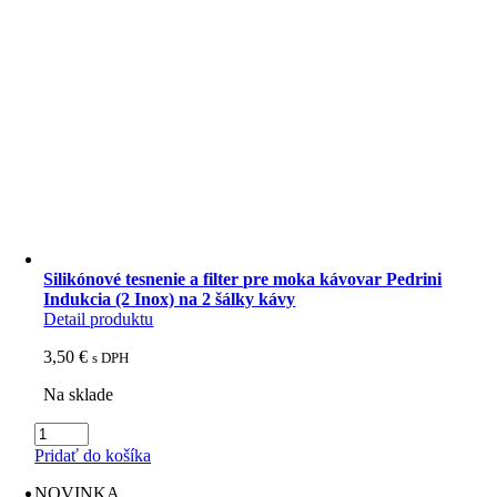
Silikónové tesnenie a filter pre moka kávovar Pedrini
Indukcia (2 Inox) na 2 šálky kávy
Detail produktu
3,50
€
s DPH
Na sklade
množstvo
Silikónové
Pridať do košíka
tesnenie
a
NOVINKA