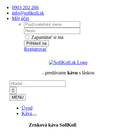
Skip
0903 202 266
to
info@sofikofi.sk
content
Môj účet
Username:
Password:
Zapamätať si ma
Registrovať
...predávame
kávu
s láskou
Hľadať:
MENU
Úvod
Káva
Zrnková káva
SofiKofi