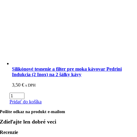
sporák,
na
6
šálok
-
Pedrini
Mia
Full
Induction
Silikónové tesnenie a filter pre moka kávovar Pedrini
Indukcia (2 Inox) na 2 šálky kávy
3,50
€
s DPH
množstvo
Silikónové
Pridať do košíka
tesnenie
a
Pošlite odkaz na produkt e-mailom
filter
Zdieľajte len dobré veci
pre
moka
Recenzie
kávovar