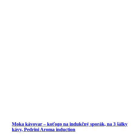
induction
Moka kávovar – koťogo na indukčný sporák, na 3 šálky
kávy, Pedrini Aroma induction