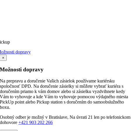
ickup
ožnosti dopravy
×
Možnosti dopravy
Na prepravu a doručenie Vašich zásielok používame kuriérsku
spoločnosť DPD. Na doručenie zásielky si môžete vybrať kuriéra s
doručením priamo k vám domov alebo si zásielku vyzdvihnete kedy
Vám to vyhovuje a kde Vám to vyhovuje pomocou výdajného miesta
PickUp point alebo Pickup station s doručením do samoobslužného
boxu.
Osobný odber je možný v Bratislave, Na úvrati 21 len po telefonickom
dohovore
+421 903 202 266