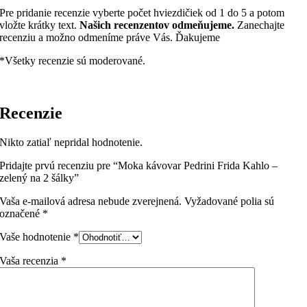
Pedrini
Pre pridanie recenzie vyberte počet hviezdičiek od 1 do 5 a potom
Indukcia
vložte krátky text.
Našich recenzentov odmeňujeme.
Zanechajte
(2
recenziu a možno odmeníme práve Vás. Ďakujeme
Inox)
na
*Všetky recenzie sú moderované.
2
šálky
kávy
Recenzie
Nikto zatiaľ nepridal hodnotenie.
Pridajte prvú recenziu pre “Moka kávovar Pedrini Frida Kahlo –
zelený na 2 šálky”
Vaša e-mailová adresa nebude zverejnená.
Vyžadované polia sú
označené
*
Vaše hodnotenie
*
Vaša recenzia
*