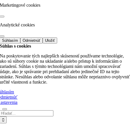
Marketingové cookies
Analytické cookies
Súhlasím
Odmietnúť
Uložiť
Súhlas s cookies
Na poskytovanie tých najlepších skúseností používame technológie,
ako sú súbory cookie na ukladanie a/alebo prístup k informáciám o
zariadení. Súhlas s týmito technológiami nám umožní spracovávať
údaje, ako je správanie pri prehliadaní alebo jedinečné ID na tejto
stránke. Nesúhlas alebo odvolanie súhlasu môže nepriaznivo ovplyvni
určité vlastnosti a funkcie.
úhlasím
dmietnúť
astavenia
Hľadať:
Go