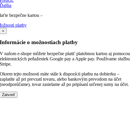
Predch.
Ďalšia
laťte bezpečne kartou –
ožnosti platby
×
Informácie o možnostiach platby
V našom e-shope môžete bezpečne platiť platobnou kartou aj pomoco
elektronických peňaženiek Google pay a Apple pay. Používame službu
Stripe.
Okrem tejto možnosti máte stále k dispozícii platbu na dobierku –
zaplatíte až pri prevzatí tovaru, alebo bankovým prevodom na účet
(neodporúčame), tovar zasielame až po pripísaní určenej sumy na účet.
Zatvoriť