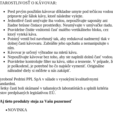
STAROSTLIVOSŤ O KÁVOVAR:
Pred prvým použitím kávovar dôkladne umyte pod tečúcou vodou
pripravte pár šálok kávy, ktoré následne vylejte.
Jednotlivé časti umývajte iba vodou, nepoužívajte saponáty ani
žiadne brúsne čistiace prostriedky. Neumývajte v umývačke riadu.
Pravidelne čistite vnútornú časť malého vertikálneho bloku, cez
ktorý vyteká káva.
Poistný ventil bol navrhnutý tak, aby redukoval nadmerný tlak v
dolnej časti kávovaru. Zabráňte jeho upchatiu a nemanipulujte s
ním.
Kávovar je určený výhradne na mletú kávu.
Nepoužívajte kávovar bez toho, aby ste naplnili dolnú časť vodou
Pravidelne kontrolujte filter na kávu, sitko a tesnenie. V prípade, ž
je poškodené, je potrebné ho čo najskôr vymeniť. Originálne
náhradné diely si môžete u nás zakúpiť.
yrobené Pedrini PPL SpA v súlade s vysokými kvalitatívnymi
tandardmi.
šetky časti boli skúmané v talianskych laboratóriách a splnili kritéria
estov predpísaných legislatívou EÚ.
Aj tieto produkty stoja za Vašu pozornosť
NOVINKA