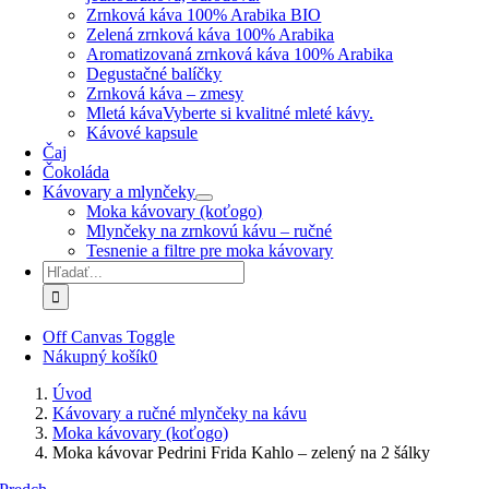
Zrnková káva 100% Arabika BIO
Zelená zrnková káva 100% Arabika
Aromatizovaná zrnková káva 100% Arabika
Degustačné balíčky
Zrnková káva – zmesy
Mletá káva
Vyberte si kvalitné mleté kávy.
Kávové kapsule
Čaj
Čokoláda
Kávovary a mlynčeky
Moka kávovary (koťogo)
Mlynčeky na zrnkovú kávu – ručné
Tesnenie a filtre pre moka kávovary
Hľadať:
Off Canvas Toggle
Nákupný košík
0
Úvod
Kávovary a ručné mlynčeky na kávu
Moka kávovary (koťogo)
Moka kávovar Pedrini Frida Kahlo – zelený na 2 šálky