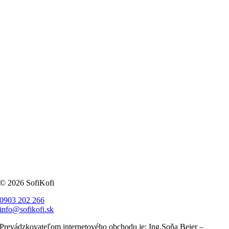
© 2026 SofiKofi
0903 202 266
info@sofikofi.sk
Prevádzkovateľom internetového obchodu je: Ing.Soňa Beier –