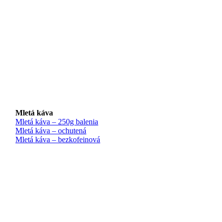
Mletá káva
Mletá káva – 250g balenia
Mletá káva – ochutená
Mletá káva – bezkofeinová