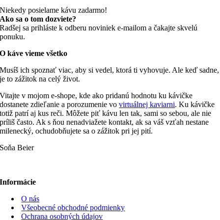
Niekedy posielame kávu zadarmo!
Ako sa o tom dozviete?
Radšej sa prihláste k odberu noviniek e-mailom a čakajte skvelú
ponuku.
O káve vieme všetko
Musíš ich spoznať viac, aby si vedel, ktorá ti vyhovuje. Ale keď sadne,
je to zážitok na celý život.
Vitajte v mojom e-shope, kde ako pridanú hodnotu ku kávičke
dostanete zdieľanie a porozumenie vo
virtuálnej kaviarni
. Ku kávičke
totiž patrí aj kus reči. Môžete piť kávu len tak, sami so sebou, ale nie
príliš často. Ak s ňou nenadviažete kontakt, ak sa váš vzťah nestane
milenecký, ochudobňujete sa o zážitok pri jej pití.
Soňa Beier
Informácie
O nás
Všeobecné obchodné podmienky
Ochrana osobných údajov