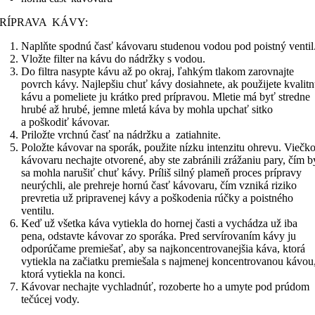
PRÍPRAVA KÁVY:
Naplňte spodnú časť kávovaru studenou vodou pod poistný ventil
Vložte filter na kávu do nádržky s vodou.
Do filtra nasypte kávu až po okraj, ľahkým tlakom zarovnajte
povrch kávy. Najlepšiu chuť kávy dosiahnete, ak použijete kvalit
kávu a pomeliete ju krátko pred prípravou. Mletie má byť stredne
hrubé až hrubé, jemne mletá káva by mohla upchať sitko
a poškodiť kávovar.
Priložte vrchnú časť na nádržku a zatiahnite.
Položte kávovar na sporák, použite nízku intenzitu ohrevu. Viečk
kávovaru nechajte otvorené, aby ste zabránili zrážaniu pary, čím b
sa mohla narušiť chuť kávy. Príliš silný plameň proces prípravy
neurýchli, ale prehreje hornú časť kávovaru, čím vzniká riziko
prevretia už pripravenej kávy a poškodenia rúčky a poistného
ventilu.
Keď už všetka káva vytiekla do hornej časti a vychádza už iba
pena, odstavte kávovar zo sporáka. Pred servírovaním kávy ju
odporúčame premiešať, aby sa najkoncentrovanejšia káva, ktorá
vytiekla na začiatku premiešala s najmenej koncentrovanou kávou
ktorá vytiekla na konci.
Kávovar nechajte vychladnúť, rozoberte ho a umyte pod prúdom
tečúcej vody.