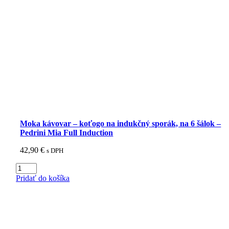
Moka kávovar – koťogo na indukčný sporák, na 6 šálok –
Pedrini Mia Full Induction
42,90
€
s DPH
množstvo
Moka
Pridať do košíka
kávovar
-
koťogo
na
indukčný