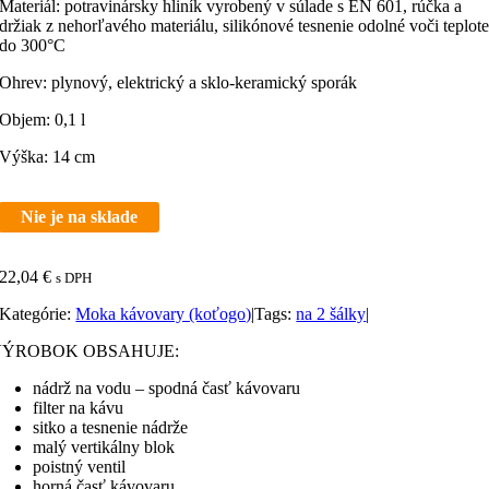
Materiál: potravinársky hliník vyrobený v súlade s EN 601, rúčka a
držiak z nehorľavého materiálu, silikónové tesnenie odolné voči teplot
do 300°C
Ohrev: plynový, elektrický a sklo-keramický sporák
Objem: 0,1 l
Výška: 14 cm
Nie je na sklade
22,04
€
s DPH
Kategórie:
Moka kávovary (koťogo)
|
Tags:
na 2 šálky
|
VÝROBOK OBSAHUJE:
nádrž na vodu – spodná časť kávovaru
filter na kávu
sitko a tesnenie nádrže
malý vertikálny blok
poistný ventil
horná časť kávovaru