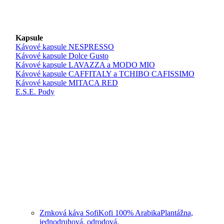
Kapsule
Kávové kapsule NESPRESSO
Kávové kapsule Dolce Gusto
Kávové kapsule LAVAZZA a MODO MIO
Kávové kapsule CAFFITALY a TCHIBO CAFISSIMO
Kávové kapsule MITACA RED
E.S.E. Pody
Zrnková káva SofiKofi 100% Arabika
Plantážna,
jednodruhová, odrodová.