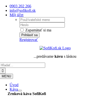
Skip
0903 202 266
to
info@sofikofi.sk
content
Môj účet
Username:
Password:
Zapamätať si ma
Registrovať
...predávame
kávu
s láskou
Hľadať:
MENU
Úvod
Káva
Zrnková káva
SofiKofi