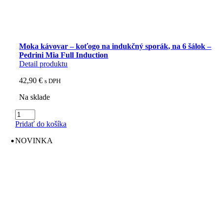
Moka kávovar – koťogo na indukčný sporák, na 6 šálok –
Pedrini Mia Full Induction
Detail produktu
42,90
€
s DPH
Na sklade
množstvo
Moka
Pridať do košíka
kávovar
-
NOVINKA
koťogo
na
indukčný
sporák,
na
6
šálok
-
Pedrini