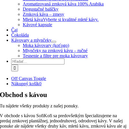
Aromatizovaná zrnková káva 100% Arabika
Degustačné balíčky
Zrnková káva – zmesy
Mletá káva
Vyberte si kvalitné mleté kávy.
Kávové kapsule
Čaj
Čokoláda
Kávovary a mlynčeky
Moka kávovary (koťogo)
Mlynčeky na zrnkovú kávu – ručné
Tesnenie a filtre pre moka kávovary
Hľadať:
Off Canvas Toggle
Nákupný košík
0
Obchod s kávou
Tu nájdete všetky produkty z našej ponuky.
V obchode s kávou SofiKofi sa predovšetkým špecializujeme na
predaj zrnkovej plantážnej, jednodruhovej, odrodovej kávy. V našej
ponuke ale nájdete všetky druhy káv, mletú kávu, zrnkovú kávu ale aj