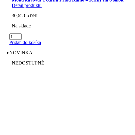
Detail produktu
30,65
€
s DPH
Na sklade
množstvo
Moka
Pridať do košíka
kávovar
Pedrini
NOVINKA
Frida
Kahlo
NEDOSTUPNÉ
-
zelený
na
6
šálok