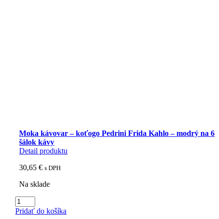
Moka kávovar – koťogo Pedrini Frida Kahlo – modrý na 6
šálok kávy
Detail produktu
30,65
€
s DPH
Na sklade
množstvo
Moka
Pridať do košíka
kávovar