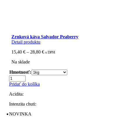
Zrnková káva Salvador Peaberry
Detail produktu
Price
15,40
€
–
28,80
€
s DPH
range:
Na sklade
15,40 €
through
Hmotnosť:
28,80 €
množstvo
Zrnková
Pridať do košíka
káva
Salvador
Acidita:
Peaberry
Intenzita chuti:
NOVINKA