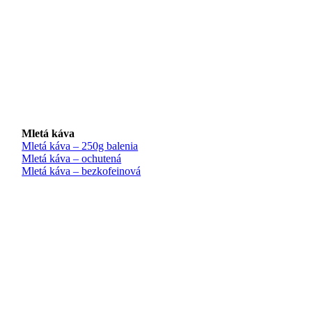
Mletá káva
Mletá káva – 250g balenia
Mletá káva – ochutená
Mletá káva – bezkofeinová