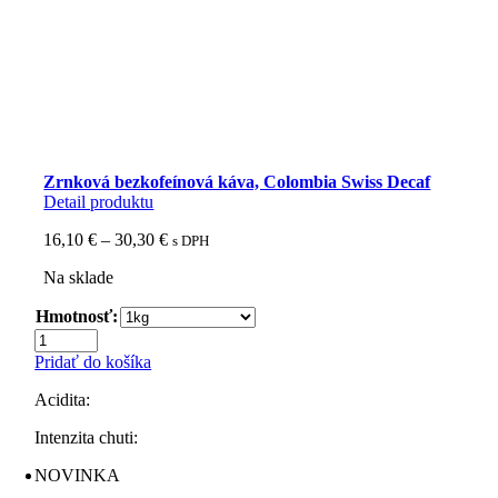
Zrnková bezkofeínová káva, Colombia Swiss Decaf
Detail produktu
Price
16,10
€
–
30,30
€
s DPH
range:
Na sklade
16,10 €
through
Hmotnosť:
30,30 €
množstvo
Zrnková
Pridať do košíka
bezkofeínová
káva,
Acidita:
Colombia
Swiss
Intenzita chuti:
Decaf
NOVINKA