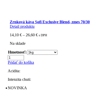
Zrnková káva Sofi Exclusive Blend, zmes 70/30
Detail produktu
Price
14,10
€
–
26,60
€
s DPH
range:
Na sklade
14,10 €
through
Hmotnosť:
26,60 €
množstvo
Zrnková
Pridať do košíka
káva
Sofi
Acidita:
Exclusive
Blend,
Intenzita chuti:
zmes
NOVINKA
70/30