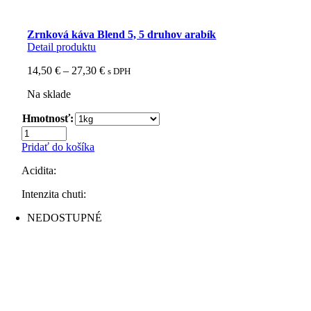
Zrnková káva Blend 5, 5 druhov arabík
Detail produktu
Price
14,50
€
–
27,30
€
s DPH
range:
Na sklade
14,50 €
through
Hmotnosť:
27,30 €
množstvo
Zrnková
Pridať do košíka
káva
Blend
Acidita:
5,
5
Intenzita chuti:
druhov
NEDOSTUPNÉ
arabík