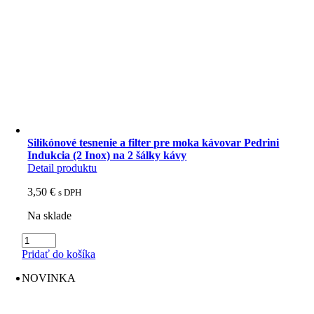
Silikónové tesnenie a filter pre moka kávovar Pedrini
Indukcia (2 Inox) na 2 šálky kávy
Detail produktu
3,50
€
s DPH
Na sklade
množstvo
Silikónové
Pridať do košíka
tesnenie
a
NOVINKA
filter
pre