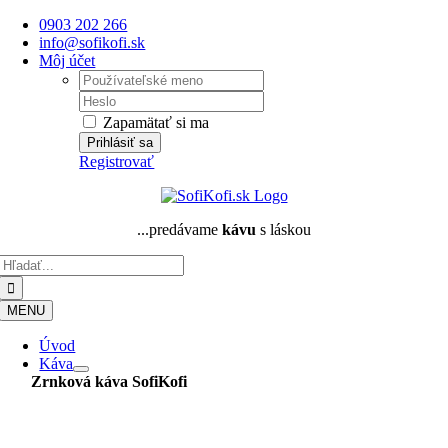
Skip
0903 202 266
to
info@sofikofi.sk
content
Môj účet
Username:
Password:
Zapamätať si ma
Registrovať
...predávame
kávu
s láskou
Hľadať:
MENU
Úvod
Káva
Zrnková káva
SofiKofi