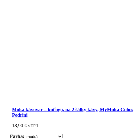
Moka kávovar – koťogo, na 2 šálky kávy, MyMoka Color,
Pedrini
18,90
€
s DPH
Farba: