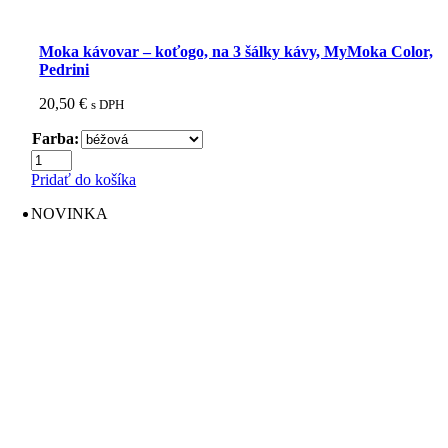
Moka kávovar – koťogo, na 3 šálky kávy, MyMoka Color,
Pedrini
20,50
€
s DPH
Farba:
množstvo
Moka
Pridať do košíka
kávovar
-
NOVINKA
koťogo,
na
3
šálky
kávy,
MyMoka
Color,
Pedrini