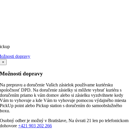
ickup
ožnosti dopravy
×
Možnosti dopravy
Na prepravu a doručenie Vašich zásielok používame kuriérsku
spoločnosť DPD. Na doručenie zásielky si môžete vybrať kuriéra s
doručením priamo k vám domov alebo si zásielku vyzdvihnete kedy
Vám to vyhovuje a kde Vám to vyhovuje pomocou výdajného miesta
PickUp point alebo Pickup station s doručením do samoobslužného
boxu.
Osobný odber je možný v Bratislave, Na úvrati 21 len po telefonickom
dohovore
+421 903 202 266