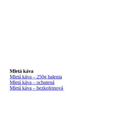
Mletá káva
Mletá káva – 250g balenia
Mletá káva – ochutená
Mletá káva – bezkofeinová