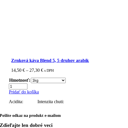
Zrnková káva Blend 5, 5 druhov arabík
Price
14,50
€
–
27,30
€
s DPH
range:
Hmotnosť:
14,50 €
through
množstvo
27,30 €
Zrnková
Pridať do košíka
káva
Blend
Acidita:
Intenzita chuti:
5,
5
Pošlite odkaz na produkt e-mailom
druhov
arabík
Zdieľajte len dobré veci