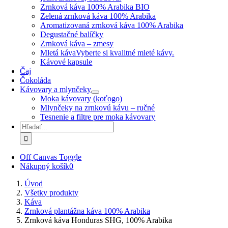
Zrnková káva 100% Arabika BIO
Zelená zrnková káva 100% Arabika
Aromatizovaná zrnková káva 100% Arabika
Degustačné balíčky
Zrnková káva – zmesy
Mletá káva
Vyberte si kvalitné mleté kávy.
Kávové kapsule
Čaj
Čokoláda
Kávovary a mlynčeky
Moka kávovary (koťogo)
Mlynčeky na zrnkovú kávu – ručné
Tesnenie a filtre pre moka kávovary
Hľadať:
Off Canvas Toggle
Nákupný košík
0
Úvod
Všetky produkty
Káva
Zrnková plantážna káva 100% Arabika
Zrnková káva Honduras SHG, 100% Arabika