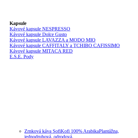
Kapsule
Kávové kapsule NESPRESSO
Kávové kapsule Dolce Gusto
Kávové kapsule LAVAZZA a MODO MIO
Kávové kapsule CAFFITALY a TCHIBO CAFISSIMO
Kávové kapsule MITACA RED
E.S.E. Pody
Zrnková káva SofiKofi 100% Arabika
Plantážna,
jednodruhová, odrodová.