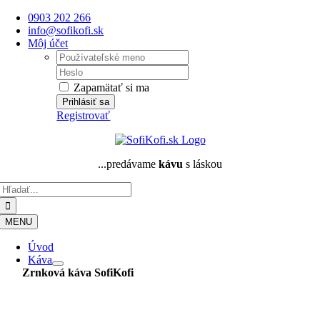
Skip
0903 202 266
to
info@sofikofi.sk
content
Môj účet
Username:
Password:
Zapamätať si ma
Registrovať
...predávame
kávu
s láskou
Hľadať:
MENU
Úvod
Káva
Zrnková káva
SofiKofi