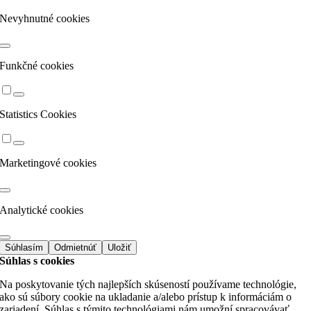
Nevyhnutné cookies
Funkčné cookies
Statistics Cookies
Marketingové cookies
Analytické cookies
Súhlasím
Odmietnúť
Uložiť
Súhlas s cookies
Na poskytovanie tých najlepších skúseností používame technológie,
ako sú súbory cookie na ukladanie a/alebo prístup k informáciám o
zariadení. Súhlas s týmito technológiami nám umožní spracovávať