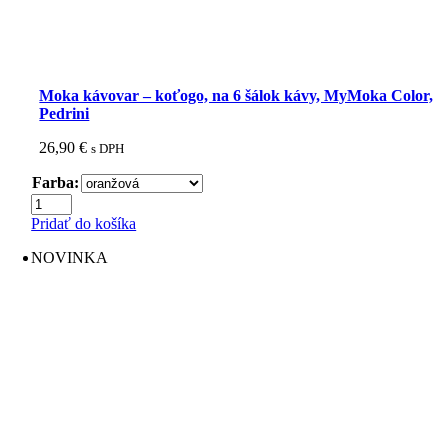
Moka kávovar – koťogo, na 6 šálok kávy, MyMoka Color,
Pedrini
26,90
€
s DPH
Farba:
množstvo
Moka
Pridať do košíka
kávovar
-
NOVINKA
koťogo,
na
6
šálok
kávy,
MyMoka
Color,
Pedrini