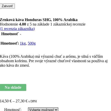
Zatvoriť
Zrnková káva Honduras SHG, 100% Arabika
Hodnotenie
4.00
z 5 na základe
1
zákazníckej recenzie
(
1
recenzia zákazníka)
Hmotnosť
-
Hmotnosť:
1kg
,
500g
Káva (100% Arabika) má výraznú chuť a arómu, je silná s väčším
obsahom kofeinu. Pre svoje výrazné chuťové vlastnosti sa používa aj
ako káva do zmesí.
Na sklade
Price
14,50
€
–
27,30
€
s DPH
range:
Hmotnosť:
14,50 €