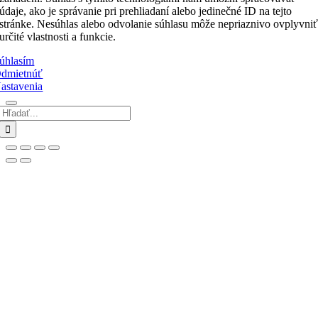
údaje, ako je správanie pri prehliadaní alebo jedinečné ID na tejto
stránke. Nesúhlas alebo odvolanie súhlasu môže nepriaznivo ovplyvni
určité vlastnosti a funkcie.
úhlasím
dmietnúť
astavenia
Hľadať:
Go
to
Top