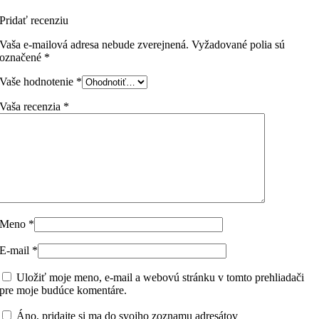
Pridať recenziu
Vaša e-mailová adresa nebude zverejnená.
Vyžadované polia sú
označené
*
Vaše hodnotenie
*
Vaša recenzia
*
Meno
*
E-mail
*
Uložiť moje meno, e-mail a webovú stránku v tomto prehliadači
pre moje budúce komentáre.
Áno, pridajte si ma do svojho zoznamu adresátov