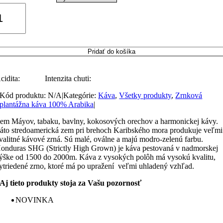
through
množstvo
27,30 €
rnková
áva
Honduras
Pridať do košíka
SHG,
100%
cidita:
Intenzita chuti:
rabika
Kód produktu:
N/A
|
Kategórie:
Káva
,
Všetky produkty
,
Zrnková
plantážna káva 100% Arabika
|
em Máyov, tabaku, bavlny, kokosových orechov a harmonickej kávy.
áto stredoamerická zem pri brehoch Karibského mora produkuje veľmi
valitné kávové zrná. Sú malé, oválne a majú modro-zelenú farbu.
onduras SHG (Strictly High Grown) je káva pestovaná v nadmorskej
ýške od 1500 do 2000m. Káva z vysokých polôh má vysokú kvalitu,
ytriedené zrno, ktoré má po upražení veľmi uhladený vzhľad.
Aj tieto produkty stoja za Vašu pozornosť
NOVINKA