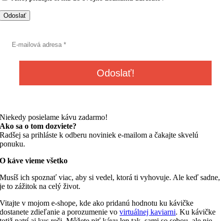
Niekedy posielame kávu zadarmo!
Ako sa o tom dozviete?
Radšej sa prihláste k odberu noviniek e-mailom a čakajte skvelú
ponuku.
O káve vieme všetko
Musíš ich spoznať viac, aby si vedel, ktorá ti vyhovuje. Ale keď sadne,
je to zážitok na celý život.
Vitajte v mojom e-shope, kde ako pridanú hodnotu ku kávičke
dostanete zdieľanie a porozumenie vo
virtuálnej kaviarni
. Ku kávičke
totiž patrí aj kus reči. Môžete piť kávu len tak, sami so sebou, ale nie