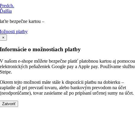
Predch.
Ďalšia
laťte bezpečne kartou –
ožnosti platby
×
Informácie o možnostiach platby
V našom e-shope môžete bezpečne platiť platobnou kartou aj pomoco
elektronických peňaženiek Google pay a Apple pay. Používame službu
Stripe.
Okrem tejto možnosti máte stále k dispozícii platbu na dobierku –
zaplatíte až pri prevzatí tovaru, alebo bankovým prevodom na účet
(neodporúčame), tovar zasielame až po pripísaní určenej sumy na účet.
Zatvoriť