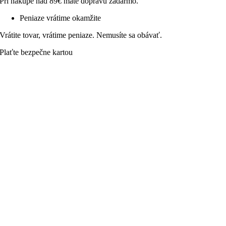
Pri nákupe nad 89€ máte dopravu zadarmo.
Peniaze vrátime okamžite
Vrátite tovar, vrátime peniaze. Nemusíte sa obávať.
Plaťte bezpečne kartou