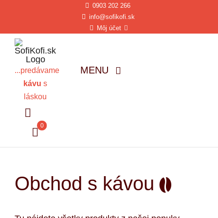
0903 202 266
Skip
info@sofikofi.sk
to
Môj účet
content
MENU
...predávame
kávu
s
Úvod
láskou
Káva
0
Čaj
Čokoláda
Obchod s kávou
Kávovary a mlynčeky