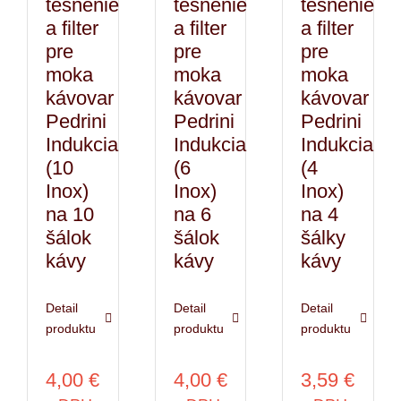
tesnenie
tesnenie
tesnenie
a filter
a filter
a filter
pre
pre
pre
moka
moka
moka
kávovar
kávovar
kávovar
Pedrini
Pedrini
Pedrini
Indukcia
Indukcia
Indukcia
(10
(6
(4
Inox)
Inox)
Inox)
na 10
na 6
na 4
šálok
šálok
šálky
kávy
kávy
kávy
Detail
Detail
Detail
produktu
produktu
produktu
4,00
€
4,00
€
3,59
€