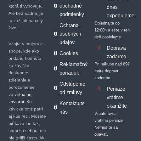
obchodné
ktorá ti vyhovuje.
dnes
Ale keď sadne, je
podmienky
expedujeme
to zážitok na celý
Objednajte do
Ochrana
život.
12:00h a ešte v ten
osobných
deň posielame.
údajov
Vitajte v mojom e-
Doprava
shope, kde ako
Cookies
zadarmo
pridanú hodnotu
Reklamačný
Pri nákupe nad 89€
ku kávičke
máte dopravu
dostanete
poriadok
zadarmo.
zdieľanie a
Odstúpenie
porozumenie
Peniaze
od zmluvy
vo
virtuálnej
vrátime
kaviarni
. Ku
Kontaktujte
okamžite
kávičke totiž patrí
nás
Vrátite tovar,
aj kus reči. Môžete
vrátime peniaze.
piť kávu len tak,
Nemusíte sa
sami so sebou, ale
obávať.
nie príliš často. Ak