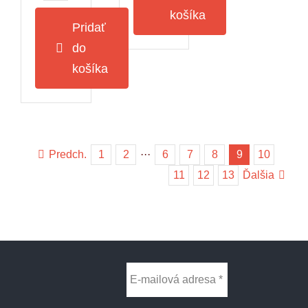
Ovocný
Biogena
košíka
čaj,
Pridať
Fantastic
Fantastic
Maxi
do
Tea
Jahoda
košíka
&
Ginkgo
20x2,5g
-
Biogena
Predch.
1
2
···
6
7
8
9
10
11
12
13
Ďalšia