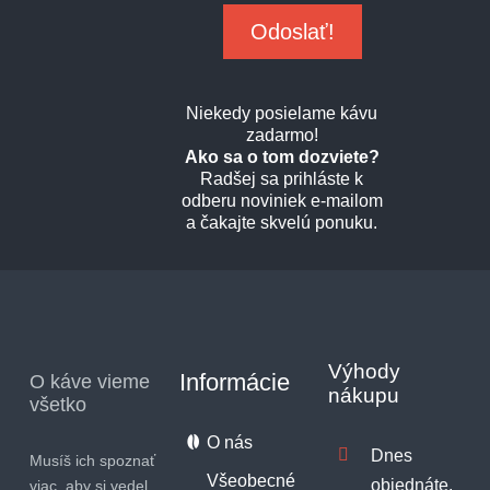
Niekedy posielame kávu
zadarmo!
Ako sa o tom dozviete?
Radšej sa prihláste k
odberu noviniek e-mailom
a čakajte skvelú ponuku.
Výhody
Informácie
O káve vieme
nákupu
všetko
O nás
Dnes
Musíš ich spoznať
Všeobecné
objednáte,
viac, aby si vedel,