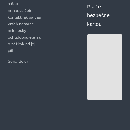
s ňou
Plaťte
nenadviažete
bezpečne
kontakt, ak sa váš
kartou
vzťah nestane
milenecký,
ochudobňujete sa
o zážitok pri jej
pití.
Soňa Beier