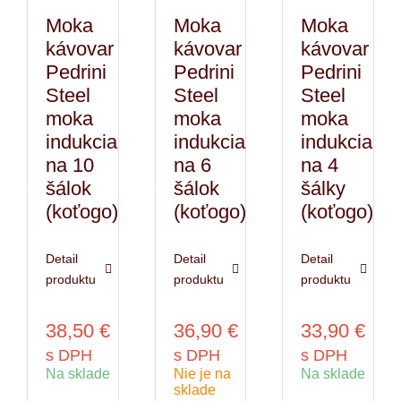
kávy
kávy
kávy
Moka
Moka
Moka
kávovar
kávovar
kávovar
Pedrini
Pedrini
Pedrini
Steel
Steel
Steel
moka
moka
moka
indukcia
indukcia
indukcia
na 10
na 6
na 4
šálok
šálok
šálky
(koťogo)
(koťogo)
(koťogo)
Detail
Detail
Detail
produktu
produktu
produktu
38,50
€
36,90
€
33,90
€
s DPH
s DPH
s DPH
Na sklade
Nie je na
Na sklade
sklade