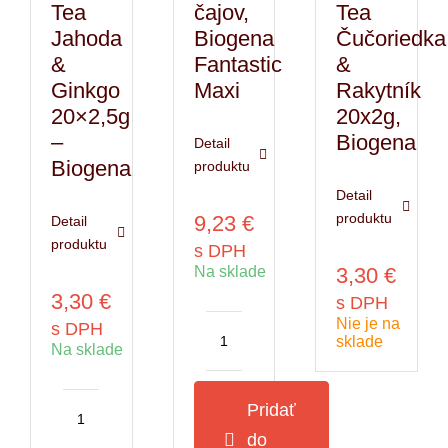
Tea
čajov,
Tea
Jahoda
Biogena
Čučoriedka
&
Fantastic
&
Ginkgo
Maxi
Rakytník
20×2,5g
20x2g,
–
Biogena
Detail
Biogena
produktu
Detail
produktu
9,23
€
Detail
produktu
s DPH
Na sklade
3,30
€
3,30
€
s DPH
Nie je na
s DPH
sklade
Na sklade
množstvo
Čajová
kolekcia
Pridať
ovocných
množstvo
do
čajov,