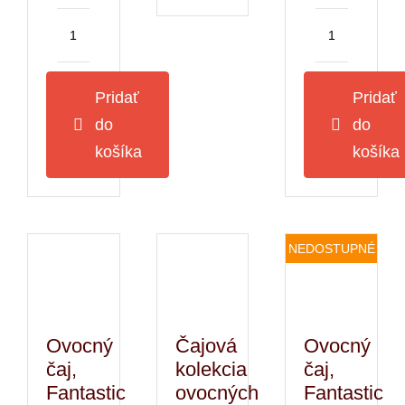
množstvo
množstvo
Moka
Moka
kávovar
kávovar
Pridať
Pridať
Pedrini
Pedrini
do
do
Steel
Steel
moka
moka
košíka
košíka
indukcia
indukcia
na
na
10
4
šálok
šálky
NEDOSTUPNÉ
(koťogo)
(koťogo)
Ovocný
Čajová
Ovocný
čaj,
kolekcia
čaj,
Fantastic
ovocných
Fantastic