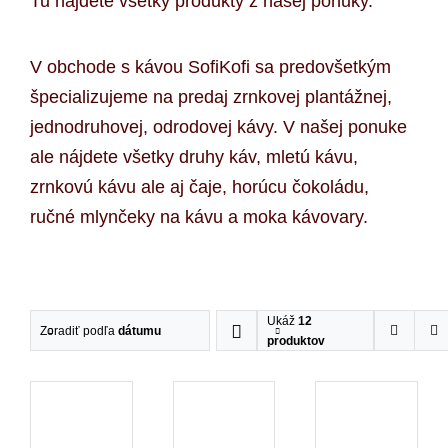
Tu nájdete všetky produkty z našej ponuky.
HĽADAŤ:
V obchode s kávou SofiKofi sa predovšetkým
špecializujeme na predaj zrnkovej plantážnej,
jednodruhovej, odrodovej kávy. V našej ponuke
ale nájdete všetky druhy káv, mletú kávu,
zrnkovú kávu ale aj čaje, horúcu čokoládu,
ručné mlynčeky na kávu a moka kávovary.
Ukáž
12
Zoradiť podľa
dátumu
produktov