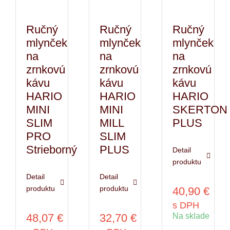
Ručný
Ručný
Ručný
mlynček
mlynček
mlynček
na
na
na
zrnkovú
zrnkovú
zrnkovú
kávu
kávu
kávu
HARIO
HARIO
HARIO
MINI
MINI
SKERTON
SLIM
MILL
PLUS
PRO
SLIM
Strieborný
PLUS
Detail
produktu
Detail
Detail
produktu
produktu
40,90
€
s DPH
48,07
€
32,70
€
Na sklade