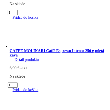
Na sklade
množstvo
Xelecto
Pridať do košíka
Lavazza
Blue
Espresso
Guatemala
-
kapsule
20
CAFFÉ MOLINARI Caffé Espresso Intenso 250 g mletá
ks
káva
Detail produktu
6,90
€
s DPH
Na sklade
množstvo
CAFFÉ
Pridať do košíka
MOLINARI
Caffé
Espresso
Intenso