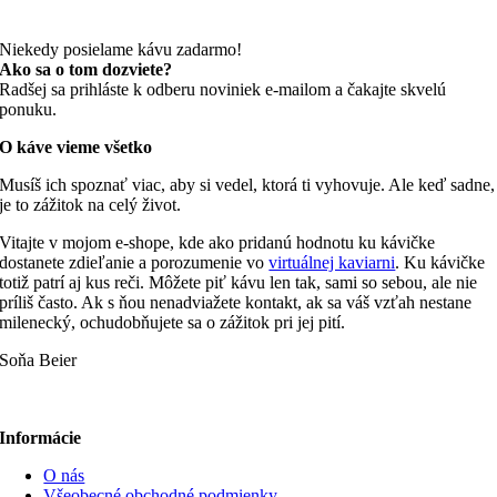
Niekedy posielame kávu zadarmo!
Ako sa o tom dozviete?
Radšej sa prihláste k odberu noviniek e-mailom a čakajte skvelú
ponuku.
O káve vieme všetko
Musíš ich spoznať viac, aby si vedel, ktorá ti vyhovuje. Ale keď sadne,
je to zážitok na celý život.
Vitajte v mojom e-shope, kde ako pridanú hodnotu ku kávičke
dostanete zdieľanie a porozumenie vo
virtuálnej kaviarni
. Ku kávičke
totiž patrí aj kus reči. Môžete piť kávu len tak, sami so sebou, ale nie
príliš často. Ak s ňou nenadviažete kontakt, ak sa váš vzťah nestane
milenecký, ochudobňujete sa o zážitok pri jej pití.
Soňa Beier
Informácie
O nás
Všeobecné obchodné podmienky