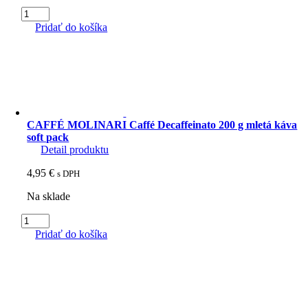
množstvo
CAFFÉ
Pridať do košíka
MOLINARI
Dolce
Gusto
Tradizione
16
ks
kávových
kapsúl
CAFFÉ MOLINARI Caffé Decaffeinato 200 g mletá káva
soft pack
Detail produktu
4,95
€
s DPH
Na sklade
množstvo
CAFFÉ
Pridať do košíka
MOLINARI
Caffé
Decaffeinato
200
g
mletá