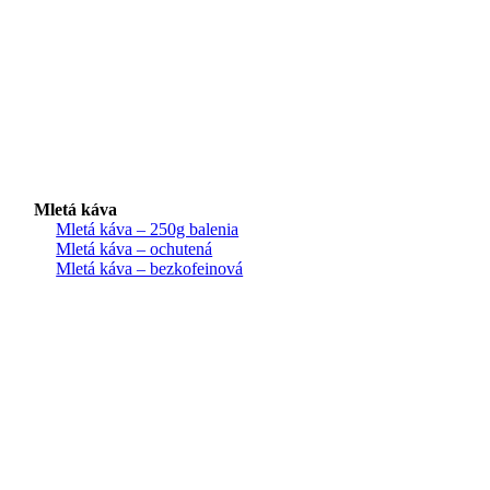
Mletá káva
Mletá káva – 250g balenia
Mletá káva – ochutená
Mletá káva – bezkofeinová