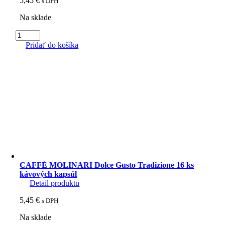
5,45
€
s DPH
Na sklade
množstvo
CAFFÉ
Pridať do košíka
MOLINARI
Dolce
Gusto
Intenso
16
ks
kávových
kapsúl
CAFFÉ MOLINARI Dolce Gusto Tradizione 16 ks
kávových kapsúl
Detail produktu
5,45
€
s DPH
Na sklade