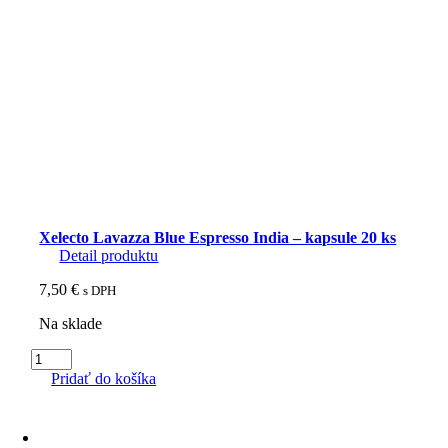
Xelecto Lavazza Blue Espresso India – kapsule 20 ks
Detail produktu
7,50
€
s DPH
Na sklade
množstvo
Xelecto
Pridať do košíka
Lavazza
Blue
Espresso
India