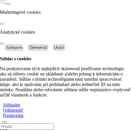
Marketingové cookies
Analytické cookies
Súhlasím
Odmietnúť
Uložiť
Súhlas s cookies
Na poskytovanie tých najlepších skúseností používame technológie,
ako sú súbory cookie na ukladanie a/alebo prístup k informáciám o
zariadení. Súhlas s týmito technológiami nám umožní spracovávať
údaje, ako je správanie pri prehliadaní alebo jedinečné ID na tejto
stránke. Nesúhlas alebo odvolanie súhlasu môže nepriaznivo ovplyvni
určité vlastnosti a funkcie.
Súhlasím
Odmietnúť
Nastavenia
Hľadať: