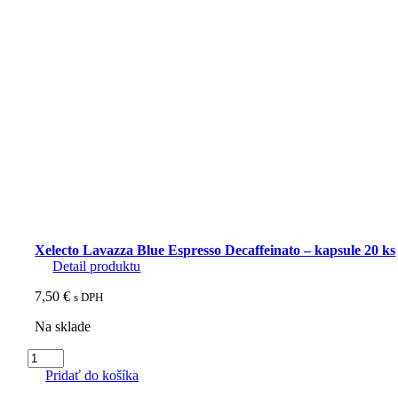
-
kapsule
20
ks
Xelecto Lavazza Blue Espresso Decaffeinato – kapsule 20 ks
Detail produktu
7,50
€
s DPH
Na sklade
množstvo
Xelecto
Pridať do košíka
Lavazza