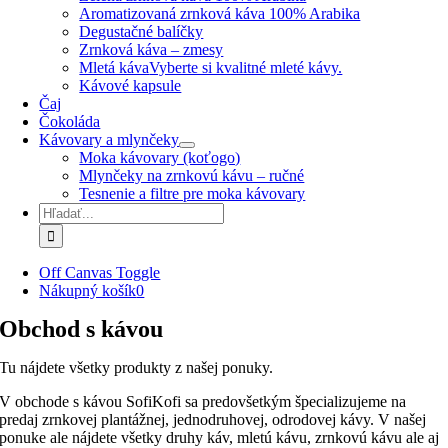
Aromatizovaná zrnková káva 100% Arabika
Degustačné balíčky
Zrnková káva – zmesy
Mletá káva
Vyberte si kvalitné mleté kávy.
Kávové kapsule
Čaj
Čokoláda
Kávovary a mlynčeky
Moka kávovary (koťogo)
Mlynčeky na zrnkovú kávu – ručné
Tesnenie a filtre pre moka kávovary
Hľadať:
Off Canvas Toggle
Nákupný košík
0
Obchod s kávou
Tu nájdete všetky produkty z našej ponuky.
V obchode s kávou SofiKofi sa predovšetkým špecializujeme na
predaj zrnkovej plantážnej, jednodruhovej, odrodovej kávy. V našej
ponuke ale nájdete všetky druhy káv, mletú kávu, zrnkovú kávu ale aj