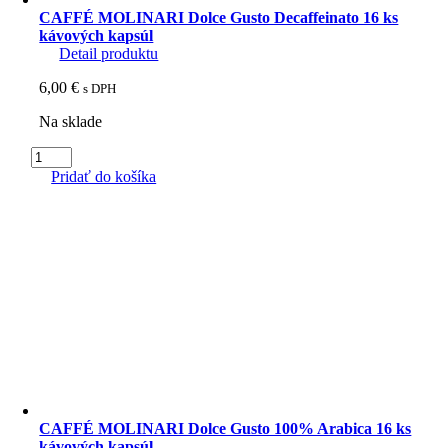
CAFFÉ MOLINARI Dolce Gusto Decaffeinato 16 ks
kávových kapsúl
Detail produktu
6,00
€
s DPH
Na sklade
množstvo
CAFFÉ
Pridať do košíka
MOLINARI
Dolce
Gusto
Decaffeinato
16
ks
kávových
kapsúl
CAFFÉ MOLINARI Dolce Gusto 100% Arabica 16 ks
kávových kapsúl