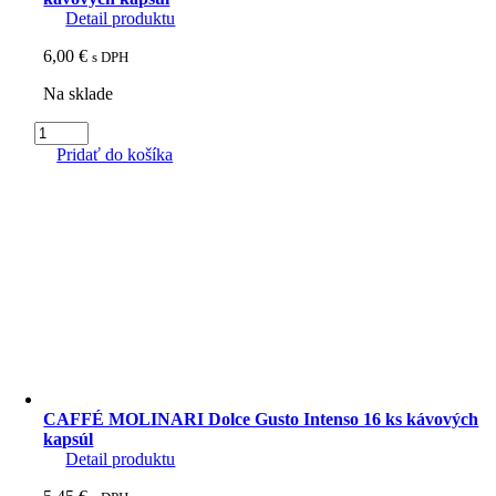
Detail produktu
6,00
€
s DPH
Na sklade
množstvo
CAFFÉ
Pridať do košíka
MOLINARI
Dolce
Gusto
100%
Arabica
16
ks
kávových
kapsúl
CAFFÉ MOLINARI Dolce Gusto Intenso 16 ks kávových
kapsúl
Detail produktu