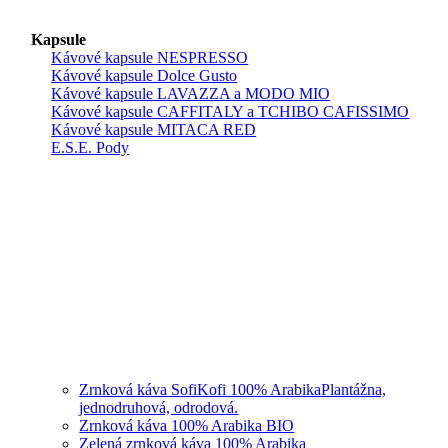
Kapsule
Kávové kapsule NESPRESSO
Kávové kapsule Dolce Gusto
Kávové kapsule LAVAZZA a MODO MIO
Kávové kapsule CAFFITALY a TCHIBO CAFISSIMO
Kávové kapsule MITACA RED
E.S.E. Pody
Zrnková káva SofiKofi 100% Arabika
Plantážna,
jednodruhová, odrodová.
Zrnková káva 100% Arabika BIO
Zelená zrnková káva 100% Arabika