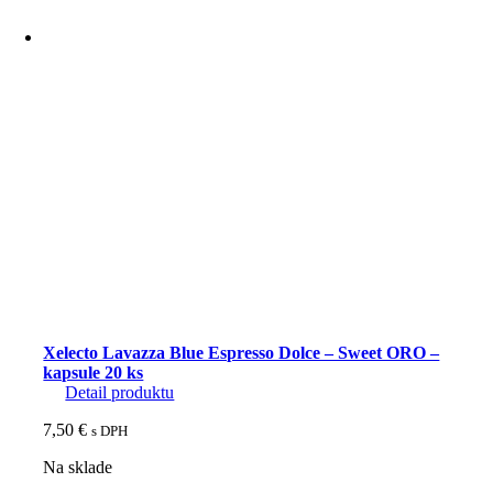
Blue
Espresso
Decaffeinato
-
kapsule
20
ks
Xelecto Lavazza Blue Espresso Dolce – Sweet ORO –
kapsule 20 ks
Detail produktu
7,50
€
s DPH
Na sklade