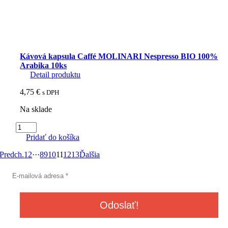
Kávová kapsula Caffé MOLINARI Nespresso BIO 100%
Arabika 10ks
Detail produktu
4,75
€
s DPH
Na sklade
množstvo
Kávová
Pridať do košíka
kapsula
Caffé
Predch.
1
2
···
8
9
10
11
12
13
Ďalšia
MOLINARI
Nespresso
BIO
100%
Arabika
10ks