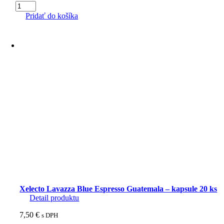
množstvo
Xelecto
Pridať do košíka
Lavazza
Blue
Espresso
Dolce
-
Sweet
ORO
-
kapsule
20
ks
Xelecto Lavazza Blue Espresso Guatemala – kapsule 20 ks
Detail produktu
7,50
€
s DPH