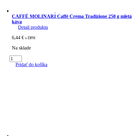
250
g
mletá
CAFFÉ MOLINARI Caffé Crema Tradizione 250 g mletá
káva
káva
Detail produktu
6,44
€
s DPH
Na sklade
množstvo
CAFFÉ
Pridať do košíka
MOLINARI
Caffé
Crema
Tradizione
250
g
mletá
káva