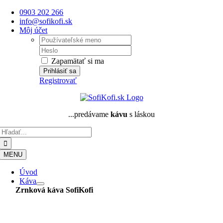
Skip
0903 202 266
to
info@sofikofi.sk
content
Môj účet
Username:
Password:
Zapamätať si ma
Registrovať
...predávame
kávu
s láskou
Hľadať:
MENU
Úvod
Káva
Zrnková káva
SofiKofi