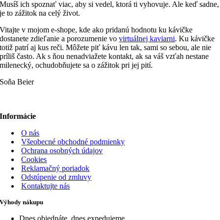
Musíš ich spoznať viac, aby si vedel, ktorá ti vyhovuje. Ale keď sadne,
je to zážitok na celý život.
Vitajte v mojom e-shope, kde ako pridanú hodnotu ku kávičke
dostanete zdieľanie a porozumenie vo
virtuálnej kaviarni
. Ku kávičke
totiž patrí aj kus reči. Môžete piť kávu len tak, sami so sebou, ale nie
príliš často. Ak s ňou nenadviažete kontakt, ak sa váš vzťah nestane
milenecký, ochudobňujete sa o zážitok pri jej pití.
Soňa Beier
Informácie
O nás
Všeobecné obchodné podmienky
Ochrana osobných údajov
Cookies
Reklamačný poriadok
Odstúpenie od zmluvy
Kontaktujte nás
Výhody nákupu
Dnes objednáte, dnes expedujeme