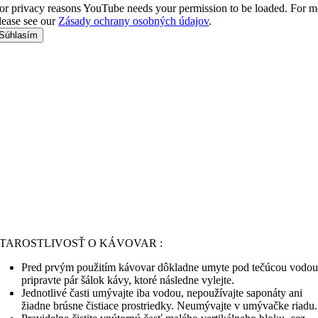
or privacy reasons YouTube needs your permission to be loaded. For mo
lease see our
Zásady ochrany osobných údajov
.
Súhlasím
TAROSTLIVOSŤ O KÁVOVAR :
Pred prvým použitím kávovar dôkladne umyte pod tečúcou vodou
pripravte pár šálok kávy, ktoré následne vylejte.
Jednotlivé časti umývajte iba vodou, nepoužívajte saponáty ani
žiadne brúsne čistiace prostriedky. Neumývajte v umývačke riadu.