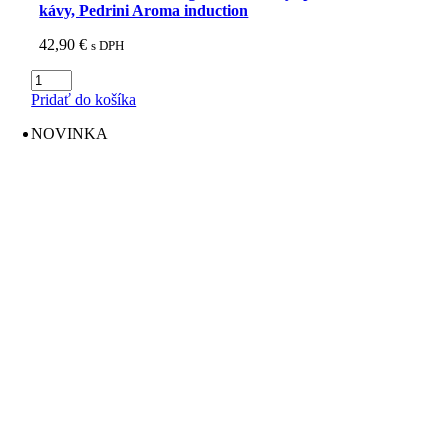
kávy, Pedrini Aroma induction
42,90
€
s DPH
množstvo
Moka
Pridať do košíka
kávovar
-
NOVINKA
koťogo
na
indukčný
sporák,
na
6
šálok
kávy,
Pedrini
Aroma
induction