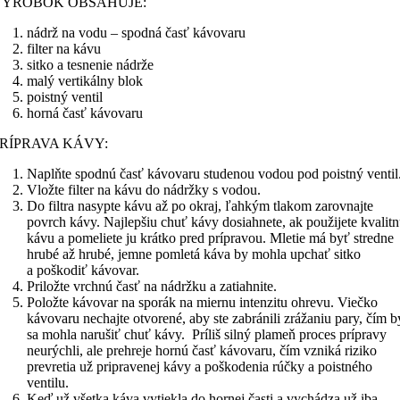
a
VÝROBOK OBSAHUJE:
3
nádrž na vodu – spodná časť kávovaru
álky
filter na kávu
sitko a tesnenie nádrže
kávy
malý vertikálny blok
zv.
poistný ventil
koťogo
horná časť kávovaru
RÍPRAVA KÁVY:
Naplňte spodnú časť kávovaru studenou vodou pod poistný ventil
Vložte filter na kávu do nádržky s vodou.
Do filtra nasypte kávu až po okraj, ľahkým tlakom zarovnajte
povrch kávy. Najlepšiu chuť kávy dosiahnete, ak použijete kvalit
kávu a pomeliete ju krátko pred prípravou. Mletie má byť stredne
hrubé až hrubé, jemne pomletá káva by mohla upchať sitko
a poškodiť kávovar.
Priložte vrchnú časť na nádržku a zatiahnite.
Položte kávovar na sporák na miernu intenzitu ohrevu. Viečko
kávovaru nechajte otvorené, aby ste zabránili zrážaniu pary, čím b
sa mohla narušiť chuť kávy. Príliš silný plameň proces prípravy
neurýchli, ale prehreje hornú časť kávovaru, čím vzniká riziko
prevretia už pripravenej kávy a poškodenia rúčky a poistného
ventilu.
Keď už všetka káva vytiekla do hornej časti a vychádza už iba