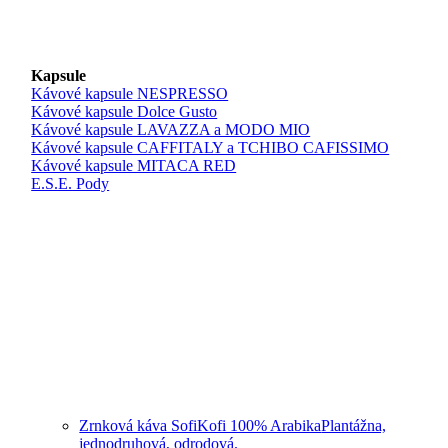
Kapsule
Kávové kapsule NESPRESSO
Kávové kapsule Dolce Gusto
Kávové kapsule LAVAZZA a MODO MIO
Kávové kapsule CAFFITALY a TCHIBO CAFISSIMO
Kávové kapsule MITACA RED
E.S.E. Pody
Zrnková káva SofiKofi 100% Arabika
Plantážna,
jednodruhová, odrodová.