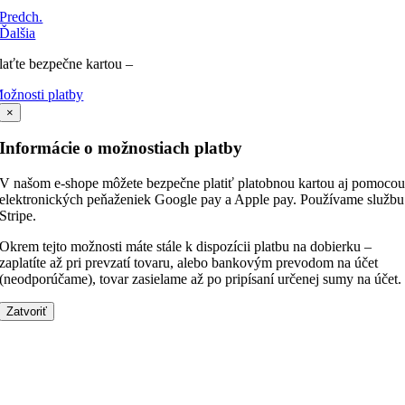
Predch.
Ďalšia
laťte bezpečne kartou –
ožnosti platby
×
Informácie o možnostiach platby
V našom e-shope môžete bezpečne platiť platobnou kartou aj pomoco
elektronických peňaženiek Google pay a Apple pay. Používame službu
Stripe.
Okrem tejto možnosti máte stále k dispozícii platbu na dobierku –
zaplatíte až pri prevzatí tovaru, alebo bankovým prevodom na účet
(neodporúčame), tovar zasielame až po pripísaní určenej sumy na účet.
Zatvoriť