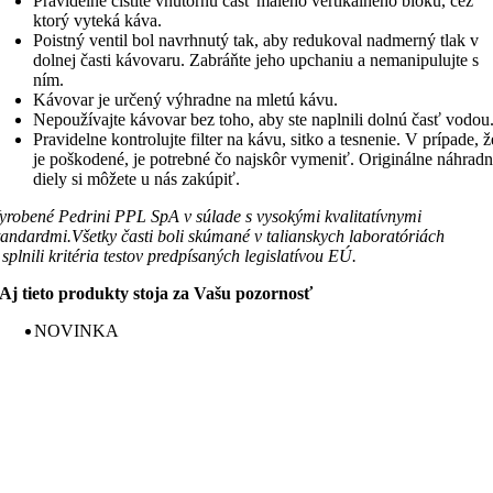
Pravidelne čistite vnútornú časť malého vertikálneho bloku, cez
ktorý vyteká káva.
Poistný ventil bol navrhnutý tak, aby redukoval nadmerný tlak v
dolnej časti kávovaru. Zabráňte jeho upchaniu a nemanipulujte s
ním.
Kávovar je určený výhradne na mletú kávu.
Nepoužívajte kávovar bez toho, aby ste naplnili dolnú časť vodou
Pravidelne kontrolujte filter na kávu, sitko a tesnenie. V prípade, ž
je poškodené, je potrebné čo najskôr vymeniť. Originálne náhrad
diely si môžete u nás zakúpiť.
yrobené Pedrini PPL SpA v súlade s vysokými kvalitatívnymi
tandardmi.Všetky časti boli skúmané v talianskych laboratóriách
 splnili kritéria testov predpísaných legislatívou EÚ.
Aj tieto produkty stoja za Vašu pozornosť
NOVINKA