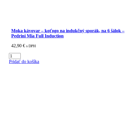
Moka kávovar – koťogo na indukčný sporák, na 6 šálok –
Pedrini Mia Full Induction
42,90
€
s DPH
množstvo
Moka
Pridať do košíka
kávovar
-
koťogo
na
indukčný
sporák,
na
6
šálok
-
Pedrini
Mia
Full