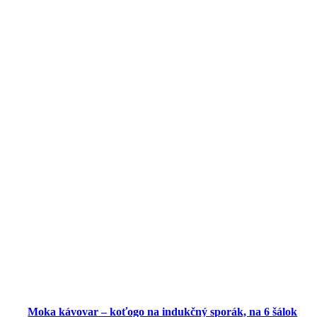
Moka kávovar – koťogo na indukčný sporák, na 6 šálok