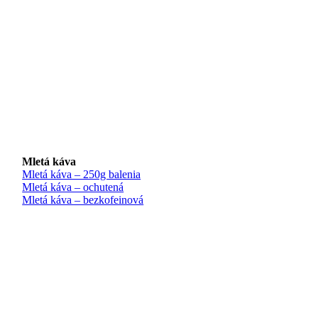
Mletá káva
Mletá káva – 250g balenia
Mletá káva – ochutená
Mletá káva – bezkofeinová