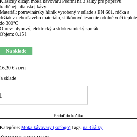
Klasický dizajn moka kávovaru Pedrini na 3 šálky pre prípravu
tradičnej talianskej kávy.
Materiál: potravinársky hliník vyrobený v súlade s EN 601, rúčka a
držiak z nehorľavého materiálu, silikónové tesnenie odolné voči teplot
do 300°C
Ohrev: plynový, elektrický a sklokeramický sporák
Objem: 0,15 l
Na sklade
16,30
€
s DPH
a sklade
množstvo
Moka
ávovar
edrini
Pridať do košíka
ierna
Kategórie:
Moka kávovary (koťogo)
|
Tags:
na 3 šálky
|
účka