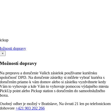
ickup
ožnosti dopravy
×
Možnosti dopravy
Na prepravu a doručenie Vašich zásielok používame kuriérsku
spoločnosť DPD. Na doručenie zásielky si môžete vybrať kuriéra s
doručením priamo k vám domov alebo si zásielku vyzdvihnete kedy
Vám to vyhovuje a kde Vám to vyhovuje pomocou výdajného miesta
PickUp point alebo Pickup station s doručením do samoobslužného
boxu.
Osobný odber je možný v Bratislave, Na úvrati 21 len po telefonickom
dohovore
+421 903 202 266