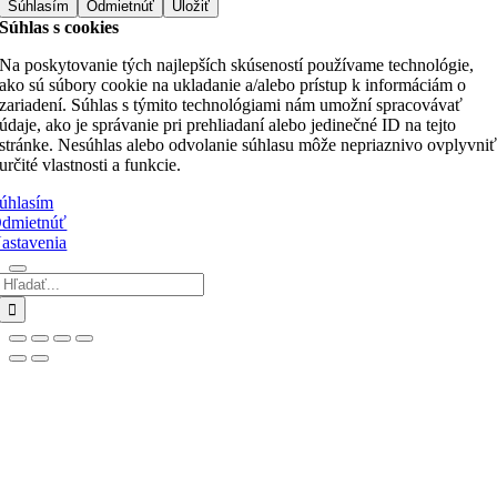
Súhlasím
Odmietnúť
Uložiť
Súhlas s cookies
Na poskytovanie tých najlepších skúseností používame technológie,
ako sú súbory cookie na ukladanie a/alebo prístup k informáciám o
zariadení. Súhlas s týmito technológiami nám umožní spracovávať
údaje, ako je správanie pri prehliadaní alebo jedinečné ID na tejto
stránke. Nesúhlas alebo odvolanie súhlasu môže nepriaznivo ovplyvni
určité vlastnosti a funkcie.
úhlasím
dmietnúť
astavenia
Hľadať:
Go
to
Top