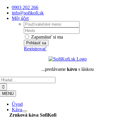
Skip
0903 202 266
to
info@sofikofi.sk
content
Môj účet
Username:
Password:
Zapamätať si ma
Registrovať
...predávame
kávu
s láskou
Hľadať:
MENU
Úvod
Káva
Zrnková káva
SofiKofi