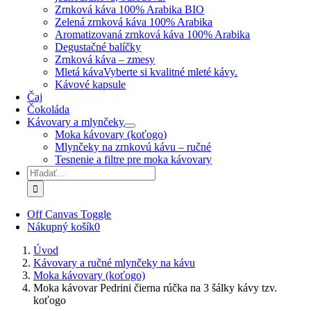
Zrnková káva 100% Arabika BIO
Zelená zrnková káva 100% Arabika
Aromatizovaná zrnková káva 100% Arabika
Degustačné balíčky
Zrnková káva – zmesy
Mletá káva
Vyberte si kvalitné mleté kávy.
Kávové kapsule
Čaj
Čokoláda
Kávovary a mlynčeky
Moka kávovary (koťogo)
Mlynčeky na zrnkovú kávu – ručné
Tesnenie a filtre pre moka kávovary
Hľadať:
Off Canvas Toggle
Nákupný košík
0
Úvod
Kávovary a ručné mlynčeky na kávu
Moka kávovary (koťogo)
Moka kávovar Pedrini čierna rúčka na 3 šálky kávy tzv.
koťogo