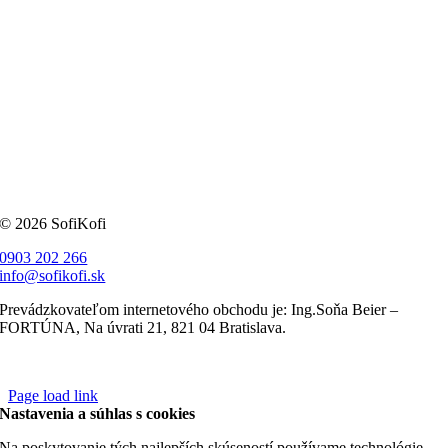
© 2026 SofiKofi
0903 202 266
info@sofikofi.sk
Prevádzkovateľom internetového obchodu je: Ing.Soňa Beier –
FORTÚNA, Na úvrati 21, 821 04 Bratislava.
Page load link
Nastavenia a súhlas s cookies
Na poskytovanie tých najlepších skúseností používame technológie,