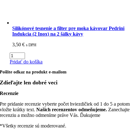
Induction
Silikónové tesnenie a filter pre moka kávovar Pedrini
Indukcia (2 Inox) na 2 šálky kávy
3,50
€
s DPH
množstvo
Silikónové
Pridať do košíka
tesnenie
a
Pošlite odkaz na produkt e-mailom
filter
Zdieľajte len dobré veci
pre
moka
Recenzie
kávovar
Pedrini
Pre pridanie recenzie vyberte počet hviezdičiek od 1 do 5 a potom
Indukcia
vložte krátky text.
Našich recenzentov odmeňujeme.
Zanechajte
(2
recenziu a možno odmeníme práve Vás. Ďakujeme
Inox)
na
*Všetky recenzie sú moderované.
2
šálky
kávy