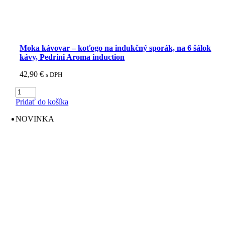
Moka kávovar – koťogo na indukčný sporák, na 6 šálok
kávy, Pedrini Aroma induction
42,90
€
s DPH
množstvo
Moka
Pridať do košíka
kávovar
-
NOVINKA
koťogo
na
indukčný
sporák,
na
6
šálok
kávy,
Pedrini
Aroma
induction