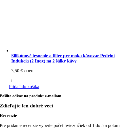
6
šálok
-
Pedrini
Mia
Full
Induction
Silikónové tesnenie a filter pre moka kávovar Pedrini
Indukcia (2 Inox) na 2 šálky kávy
3,50
€
s DPH
množstvo
Silikónové
Pridať do košíka
tesnenie
a
Pošlite odkaz na produkt e-mailom
filter
Zdieľajte len dobré veci
pre
moka
Recenzie
kávovar
Pedrini
Pre pridanie recenzie vyberte počet hviezdičiek od 1 do 5 a potom
Indukcia