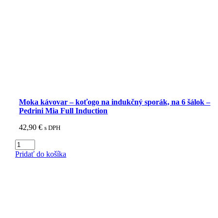
Moka kávovar – koťogo na indukčný sporák, na 6 šálok –
Pedrini Mia Full Induction
42,90
€
s DPH
množstvo
Moka
Pridať do košíka
kávovar
-
koťogo
na
indukčný
sporák,
na