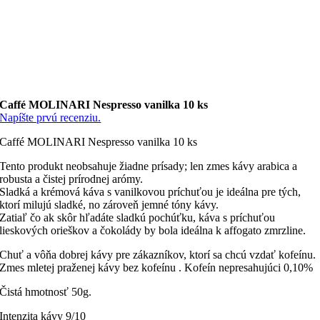
Caffé MOLINARI Nespresso vanilka 10 ks
Napíšte prvú recenziu.
Caffé MOLINARI Nespresso vanilka 10 ks
Tento produkt neobsahuje žiadne prísady; len zmes kávy arabica a
robusta a čistej prírodnej arómy.
Sladká a krémová káva s vanilkovou príchuťou je ideálna pre tých,
ktorí milujú sladké, no zároveň jemné tóny kávy.
Zatiaľ čo ak skôr hľadáte sladkú pochúťku, káva s príchuťou
lieskových orieškov a čokolády by bola ideálna k affogato zmrzline.
Chuť a vôňa dobrej kávy pre zákazníkov, ktorí sa chcú vzdať kofeínu.
Zmes mletej praženej kávy bez kofeínu . Kofeín nepresahujúci 0,10%
Čistá hmotnosť 50g.
Intenzita kávy 9/10