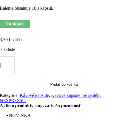
Balenie obsahuje 10 s kapsúl.
Na sklade
3,30
€
s DPH
a sklade
množstvo
affé
MOLINARI
espresso
Pridať do košíka
anilka
Kategórie:
Kávové kapsule
,
Kávové kapsule pre systém
10
NESPRESSO
|
s
Aj tieto produkty stoja za Vašu pozornosť
NOVINKA