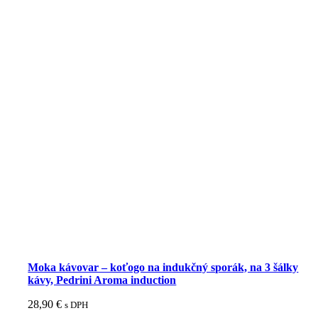
Moka kávovar – koťogo na indukčný sporák, na 3 šálky
kávy, Pedrini Aroma induction
28,90
€
s DPH