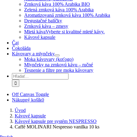
Zrnková káva 100% Arabika BIO
Zelená zrnková káva 100% Arabika
Aromatizovaná zrnková káva 100% Arabika
Degustačné balíčky
Zrnková káva – zmesy
Mletá káva
Vyberte si kvalitné mleté kávy.
Kávové kapsule
Čaj
Čokoláda
Kávovary a mlynčeky
Moka kávovary (koťogo)
Mlynčeky na zrnkovú kávu – ručné
Tesnenie a filtre pre moka kávovary
Hľadať:
Off Canvas Toggle
Nákupný košík
0
Úvod
Kávové kapsule
Kávové kapsule pre systém NESPRESSO
Caffé MOLINARI Nespresso vanilka 10 ks