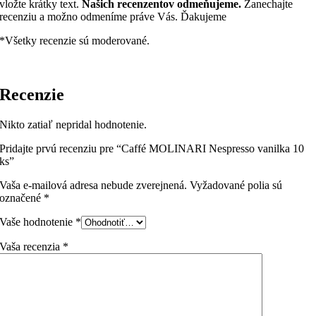
vložte krátky text.
Našich recenzentov odmeňujeme.
Zanechajte
(2
recenziu a možno odmeníme práve Vás. Ďakujeme
Inox)
na
*Všetky recenzie sú moderované.
2
šálky
kávy
Recenzie
Nikto zatiaľ nepridal hodnotenie.
Pridajte prvú recenziu pre “Caffé MOLINARI Nespresso vanilka 10
ks”
Vaša e-mailová adresa nebude zverejnená.
Vyžadované polia sú
označené
*
Vaše hodnotenie
*
Vaša recenzia
*