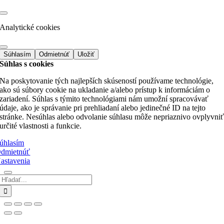
Analytické cookies
Súhlasím
Odmietnúť
Uložiť
Súhlas s cookies
Na poskytovanie tých najlepších skúseností používame technológie,
ako sú súbory cookie na ukladanie a/alebo prístup k informáciám o
zariadení. Súhlas s týmito technológiami nám umožní spracovávať
údaje, ako je správanie pri prehliadaní alebo jedinečné ID na tejto
stránke. Nesúhlas alebo odvolanie súhlasu môže nepriaznivo ovplyvni
určité vlastnosti a funkcie.
úhlasím
dmietnúť
astavenia
Hľadať:
Go