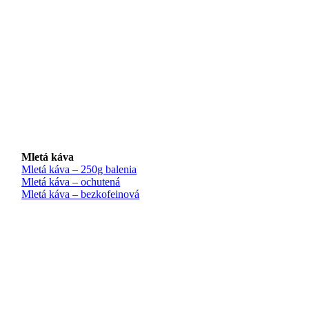
Mletá káva
Mletá káva – 250g balenia
Mletá káva – ochutená
Mletá káva – bezkofeinová