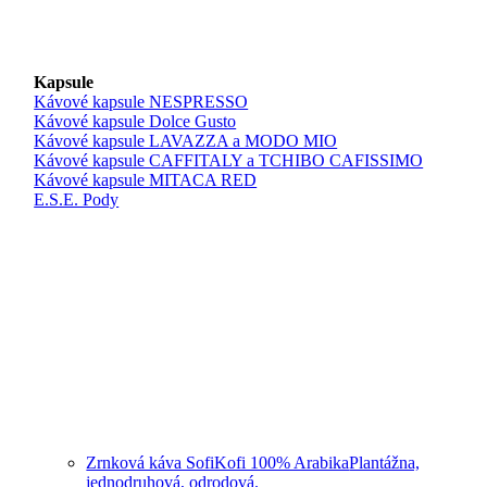
Kapsule
Kávové kapsule NESPRESSO
Kávové kapsule Dolce Gusto
Kávové kapsule LAVAZZA a MODO MIO
Kávové kapsule CAFFITALY a TCHIBO CAFISSIMO
Kávové kapsule MITACA RED
E.S.E. Pody
Zrnková káva SofiKofi 100% Arabika
Plantážna,
jednodruhová, odrodová.