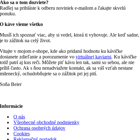
Ako sa o tom dozviete?
Radšej sa prihláste k odberu noviniek e-mailom a čakajte skvelú
ponuku.
O káve vieme všetko
Musíš ich spoznať viac, aby si vedel, ktorá ti vyhovuje. Ale keď sadne,
je to zážitok na celý život.
Vitajte v mojom e-shope, kde ako pridanú hodnotu ku kávičke
dostanete zdieľanie a porozumenie vo
virtuálnej kaviarni
. Ku kávičke
totiž patrí aj kus reči. Môžete piť kávu len tak, sami so sebou, ale nie
príliš často. Ak s ňou nenadviažete kontakt, ak sa váš vzťah nestane
milenecký, ochudobňujete sa o zážitok pri jej pití.
Soňa Beier
Informácie
O nás
Všeobecné obchodné podmienky
Ochrana osobných údajov
Cookies
Reklamačný poriadok