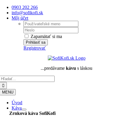
Skip
0903 202 266
to
info@sofikofi.sk
content
Môj účet
Username:
Password:
Zapamätať si ma
Registrovať
...predávame
kávu
s láskou
Hľadať:
MENU
Úvod
Káva
Zrnková káva
SofiKofi