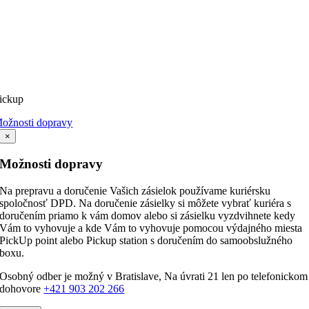
ickup
ožnosti dopravy
×
Možnosti dopravy
Na prepravu a doručenie Vašich zásielok používame kuriérsku
spoločnosť DPD. Na doručenie zásielky si môžete vybrať kuriéra s
doručením priamo k vám domov alebo si zásielku vyzdvihnete kedy
Vám to vyhovuje a kde Vám to vyhovuje pomocou výdajného miesta
PickUp point alebo Pickup station s doručením do samoobslužného
boxu.
Osobný odber je možný v Bratislave, Na úvrati 21 len po telefonickom
dohovore
+421 903 202 266