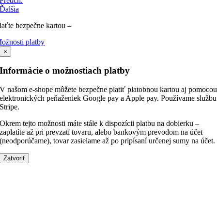
Predch.
Ďalšia
laťte bezpečne kartou –
ožnosti platby
×
Informácie o možnostiach platby
V našom e-shope môžete bezpečne platiť platobnou kartou aj pomoco
elektronických peňaženiek Google pay a Apple pay. Používame službu
Stripe.
Okrem tejto možnosti máte stále k dispozícii platbu na dobierku –
zaplatíte až pri prevzatí tovaru, alebo bankovým prevodom na účet
(neodporúčame), tovar zasielame až po pripísaní určenej sumy na účet.
Zatvoriť