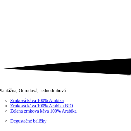
Plantážna, Odrodová, Jednodruhová
Zrnková káva 100% Arabika
Zrnková káva 100% Arabika BIO
Zelená zrnková káva 100% Arabika
Degustačné balíčky