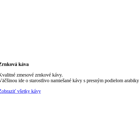
Zrnková káva
Kvalitné zmesové zrnkové kávy.
Väčšinou ide o starostlivo namiešané kávy s presným podielom arabiky a
Zobraziť všetky kávy