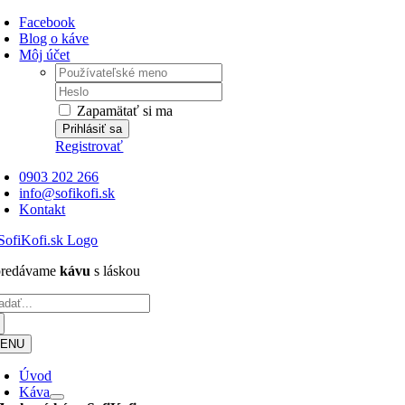
Skip
Facebook
to
Blog o káve
content
Môj účet
Username:
Password:
Zapamätať si ma
Registrovať
0903 202 266
info@sofikofi.sk
Kontakt
.predávame
kávu
s láskou
adať:
ENU
Úvod
Káva