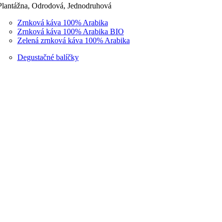
Plantážna, Odrodová, Jednodruhová
Zrnková káva 100% Arabika
Zrnková káva 100% Arabika BIO
Zelená zrnková káva 100% Arabika
Degustačné balíčky