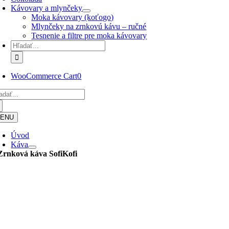
Kávovary a mlynčeky
Moka kávovary (koťogo)
Mlynčeky na zrnkovú kávu – ručné
Tesnenie a filtre pre moka kávovary
Hľadať:
WooCommerce Cart
0
adať:
ENU
Úvod
Káva
Zrnková káva
SofiKofi