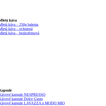
Mletá káva
Mletá káva – 250g balenia
Mletá káva – ochutená
Mletá káva – bezkofeinová
Kapsule
Kávové kapsule NESPRESSO
Kávové kapsule Dolce Gusto
Kávové kapsule LAVAZZA a MODO MIO