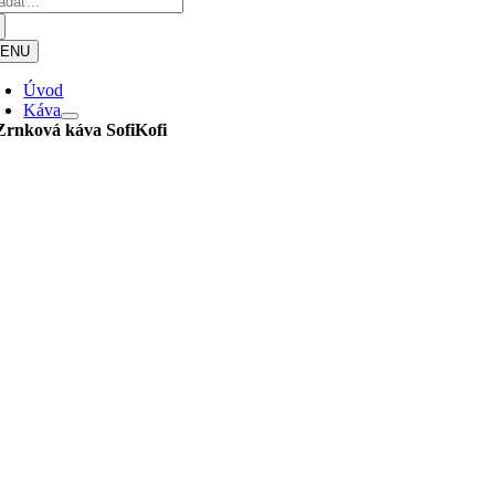
ENU
Úvod
Káva
Zrnková káva
SofiKofi