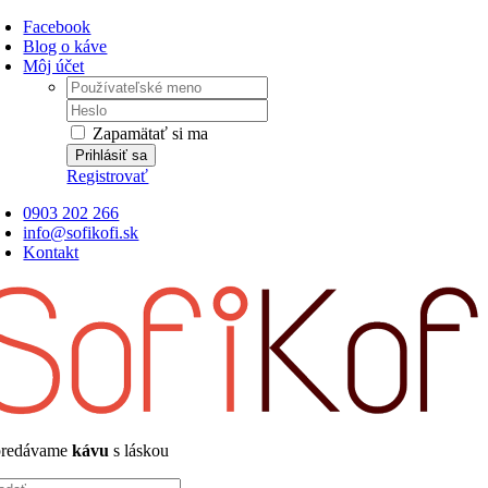
Skip
Facebook
to
Blog o káve
content
Môj účet
Username:
Password:
Zapamätať si ma
Registrovať
0903 202 266
info@sofikofi.sk
Kontakt
.predávame
kávu
s láskou
adať: