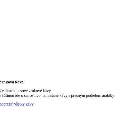
Zrnková káva
Kvalitné zmesové zrnkové kávy.
Väčšinou ide o starostlivo namiešané kávy s presným podielom arabiky a
Zobraziť všetky kávy