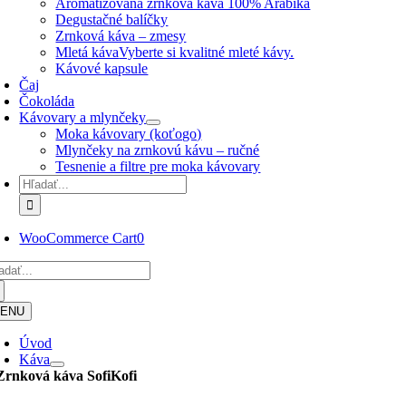
Aromatizovaná zrnková káva 100% Arabika
Degustačné balíčky
Zrnková káva – zmesy
Mletá káva
Vyberte si kvalitné mleté kávy.
Kávové kapsule
Čaj
Čokoláda
Kávovary a mlynčeky
Moka kávovary (koťogo)
Mlynčeky na zrnkovú kávu – ručné
Tesnenie a filtre pre moka kávovary
Hľadať:
WooCommerce Cart
0
adať:
ENU
Úvod
Káva
Zrnková káva
SofiKofi