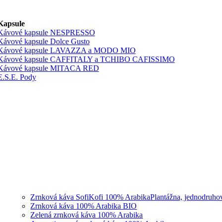
Kapsule
Kávové kapsule NESPRESSO
Kávové kapsule Dolce Gusto
Kávové kapsule LAVAZZA a MODO MIO
Kávové kapsule CAFFITALY a TCHIBO CAFISSIMO
Kávové kapsule MITACA RED
E.S.E. Pody
Zrnková káva SofiKofi 100% Arabika
Plantážna, jednodruho
Zrnková káva 100% Arabika BIO
Zelená zrnková káva 100% Arabika