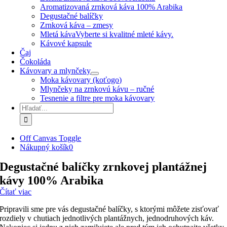
Aromatizovaná zrnková káva 100% Arabika
Degustačné balíčky
Zrnková káva – zmesy
Mletá káva
Vyberte si kvalitné mleté kávy.
Kávové kapsule
Čaj
Čokoláda
Kávovary a mlynčeky
Moka kávovary (koťogo)
Mlynčeky na zrnkovú kávu – ručné
Tesnenie a filtre pre moka kávovary
Hľadať:
Off Canvas Toggle
Nákupný košík
0
Degustačné balíčky zrnkovej plantážnej
kávy 100% Arabika
Čítať viac
Pripravili sme pre vás degustačné balíčky, s ktorými môžete zisťovať
rozdiely v chutiach jednotlivých plantážnych, jednodruhových káv.