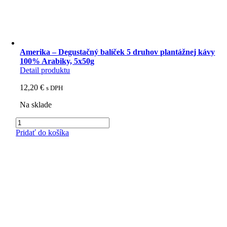
Amerika – Degustačný balíček 5 druhov plantážnej kávy
100% Arabiky, 5x50g
Detail produktu
12,20
€
s DPH
Na sklade
množstvo
Amerika
Pridať do košíka
-
Degustačný
balíček
5
druhov
plantážnej
kávy
100%
Arabiky,
5x50g