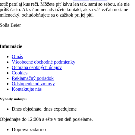
totiž patrí aj kus reči. Môžete piť kávu len tak, sami so sebou, ale nie
príliš často. Ak s ňou nenadviažete kontakt, ak sa váš vzťah nestane
milenecký, ochudobňujete sa o zážitok pri jej pití.
Soňa Beier
Informácie
O nás
Všeobecné obchodné podmienky
Ochrana osobných údajov
Cookies
Reklamačný poriadok
Odstúpenie od zmluvy
Kontaktujte nás
Výhody nákupu
Dnes objednáte, dnes expedujeme
Objednajte do 12:00h a ešte v ten deň posielame.
Doprava zadarmo