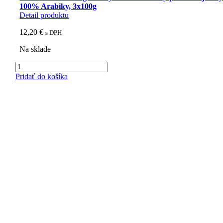
100% Arabiky, 3x100g
Detail produktu
12,20
€
s DPH
Na sklade
množstvo
Afrika
Pridať do košíka
a
Ázia
-
Degustačný
balíček
3
druhy
plantážnej
kávy
100%
Arabiky,
3x100g