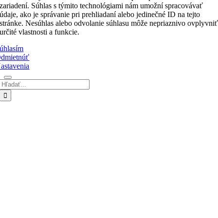
zariadení. Súhlas s týmito technológiami nám umožní spracovávať
údaje, ako je správanie pri prehliadaní alebo jedinečné ID na tejto
stránke. Nesúhlas alebo odvolanie súhlasu môže nepriaznivo ovplyvni
určité vlastnosti a funkcie.
úhlasím
dmietnúť
astavenia
Hľadať:
Go
to
Top