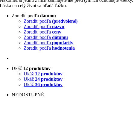
Nakoniec si jednu z nich zamilujete ale pred tým ich ochutnajte všetky.
Láska na celý život sa hľadá ťažko.
Zoradiť podľa
dátumu
Zoradiť podľa
(predvolené)
Zoradiť podľa
názvu
Zoradiť podľa
ceny
Zoradiť podľa
dátumu
Zoradiť podľa
popularity
Zoradiť podľa
hodnotenia
Ukáž
12 produktov
Ukáž
12 produktov
Ukáž
24 produktov
Ukáž
36 produktov
NEDOSTUPNÉ