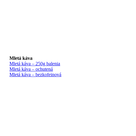
Mletá káva
Mletá káva – 250g balenia
Mletá káva – ochutená
Mletá káva – bezkofeinová