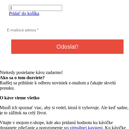
množstvo
S
Pridať do košíka
kávou
okolo
sveta
-
Degustačný
balíček
5
druhov
plantážnej
kávy
100%
Niekedy posielame kávu zadarmo!
Arabiky,
Ako sa o tom dozviete?
5x50g
Radšej sa prihláste k odberu noviniek e-mailom a čakajte skvelú
ponuku.
O káve vieme všetko
Musíš ich spoznať viac, aby si vedel, ktorá ti vyhovuje. Ale keď sadne,
je to zážitok na celý život.
Vitajte v mojom e-shope, kde ako pridanú hodnotu ku kávičke
dostanete zdieľanie a porozumenie vo
virtuálnej kaviarni
. Ku kávičke