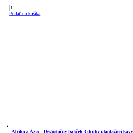
množstvo
BIO
Pridať do košíka
-
Degustačný
balíček
3
druhy
biologicky
pestovanej
plantážnej
kávy
100%
Arabiky,
3x100g
Afrika a Ázia – Degustačný balíček 3 druhy plantážnej káv