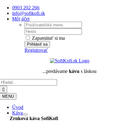
Skip
0903 202 266
to
info@sofikofi.sk
content
Môj účet
Username:
Password:
Zapamätať si ma
Registrovať
...predávame
kávu
s láskou
Hľadať:
MENU
Úvod
Káva
Zrnková káva
SofiKofi