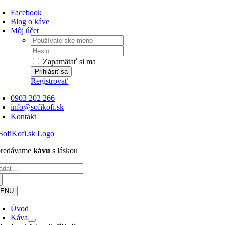
Skip
Facebook
to
Blog o káve
content
Môj účet
Username:
Password:
Zapamätať si ma
Registrovať
0903 202 266
info@sofikofi.sk
Kontakt
.predávame
kávu
s láskou
adať:
ENU
Úvod
Káva