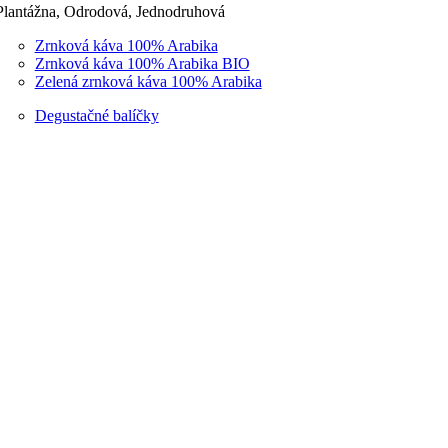
Plantážna, Odrodová, Jednodruhová
Zrnková káva 100% Arabika
Zrnková káva 100% Arabika BIO
Zelená zrnková káva 100% Arabika
Degustačné balíčky