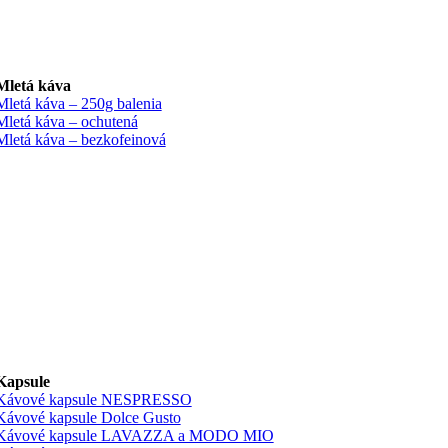
Mletá káva
Mletá káva – 250g balenia
Mletá káva – ochutená
Mletá káva – bezkofeinová
Kapsule
Kávové kapsule NESPRESSO
Kávové kapsule Dolce Gusto
Kávové kapsule LAVAZZA a MODO MIO