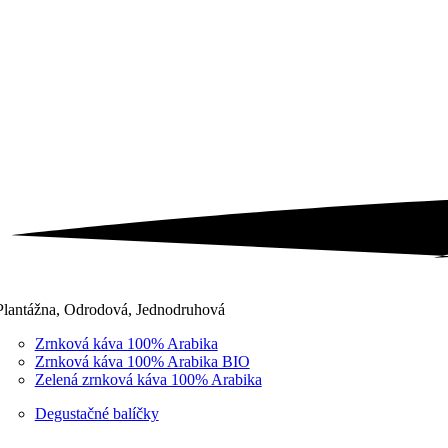
Plantážna, Odrodová, Jednodruhová
Zrnková káva 100% Arabika
Zrnková káva 100% Arabika BIO
Zelená zrnková káva 100% Arabika
Degustačné balíčky