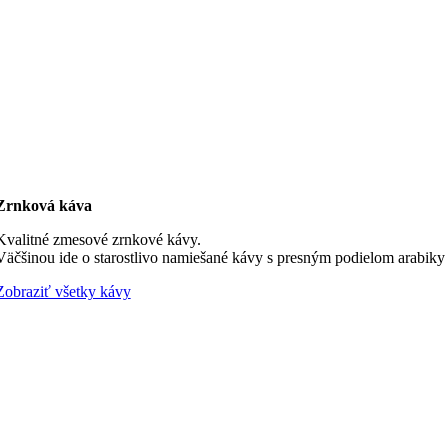
Zrnková káva
Kvalitné zmesové zrnkové kávy.
Väčšinou ide o starostlivo namiešané kávy s presným podielom arabiky a
Zobraziť všetky kávy