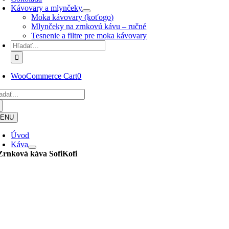
Kávovary a mlynčeky
Moka kávovary (koťogo)
Mlynčeky na zrnkovú kávu – ručné
Tesnenie a filtre pre moka kávovary
Hľadať:
WooCommerce Cart
0
adať:
ENU
Úvod
Káva
Zrnková káva
SofiKofi