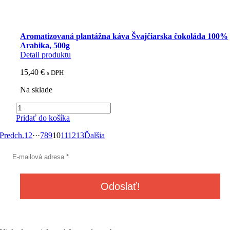
Aromatizovaná plantážna káva Švajčiarska čokoláda 100%
Arabika, 500g
Detail produktu
15,40
€
s DPH
Na sklade
množstvo
Aromatizovaná
Pridať do košíka
plantážna
káva
Predch.
1
2
···
7
8
9
10
11
12
13
Ďalšia
Švajčiarska
čokoláda
100%
Arabika,
500g