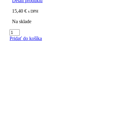
Detail produktu
15,40
€
s DPH
Na sklade
množstvo
Zrnková
Pridať do košíka
káva
Peru
Organic
BIO
100%
Arabika,
500g