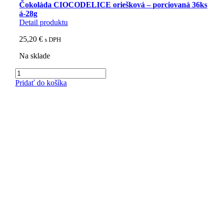
Čokoláda CIOCODELICE oriešková – porciovaná 36ks
á-28g
Detail produktu
25,20
€
s DPH
Na sklade
množstvo
Čokoláda
Pridať do košíka
CIOCODELICE
oriešková
-
porciovaná
36ks
á-28g