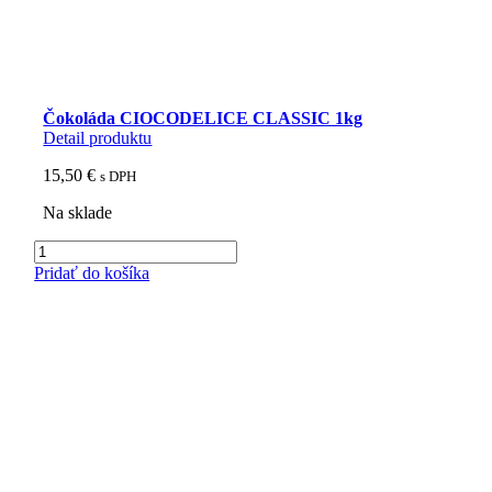
Čokoláda CIOCODELICE CLASSIC 1kg
Detail produktu
15,50
€
s DPH
Na sklade
množstvo
Čokoláda
Pridať do košíka
CIOCODELICE
CLASSIC
1kg