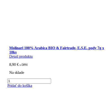
Molinari 100% Arabica BIO & Fairtrade, E.S.E. pody 7g x
18ks
Detail produktu
8,90
€
s DPH
Na sklade
množstvo
Molinari
Pridať do košíka
100%
Arabica
BIO
&
Fairtrade,