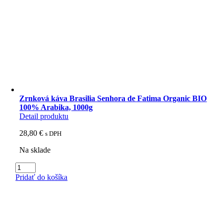
Zrnková káva Brasilia Senhora de Fatima Organic BIO
100% Arabika, 1000g
Detail produktu
28,80
€
s DPH
Na sklade
množstvo
Zrnková
Pridať do košíka
káva
Brasilia
Senhora
de
Fatima