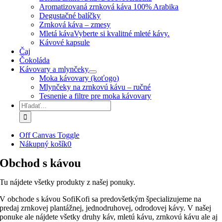
Aromatizovaná zrnková káva 100% Arabika
Degustačné balíčky
Zrnková káva – zmesy
Mletá káva
Vyberte si kvalitné mleté kávy.
Kávové kapsule
Čaj
Čokoláda
Kávovary a mlynčeky
Moka kávovary (koťogo)
Mlynčeky na zrnkovú kávu – ručné
Tesnenie a filtre pre moka kávovary
Hľadať:
Off Canvas Toggle
Nákupný košík
0
Obchod s kávou
Tu nájdete všetky produkty z našej ponuky.
V obchode s kávou SofiKofi sa predovšetkým špecializujeme na
predaj zrnkovej plantážnej, jednodruhovej, odrodovej kávy. V našej
ponuke ale nájdete všetky druhy káv, mletú kávu, zrnkovú kávu ale aj