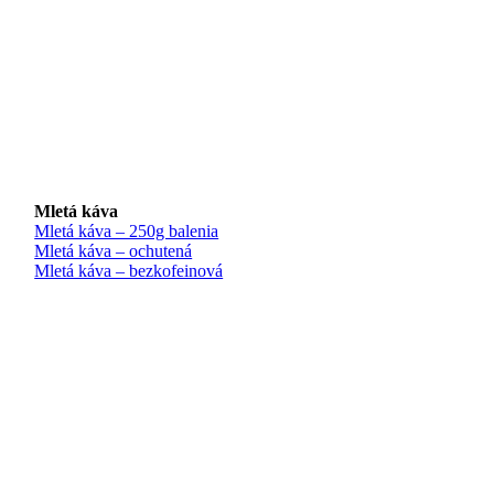
Mletá káva
Mletá káva – 250g balenia
Mletá káva – ochutená
Mletá káva – bezkofeinová