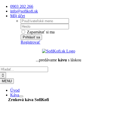
Skip
0903 202 266
to
info@sofikofi.sk
content
Môj účet
Username:
Password:
Zapamätať si ma
Registrovať
...predávame
kávu
s láskou
Hľadať:
MENU
Úvod
Káva
Zrnková káva
SofiKofi