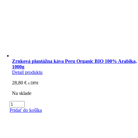
Zrnková plantážna káva Peru Organic BIO 100% Arabika,
1000g
Detail produktu
28,80
€
s DPH
Na sklade
množstvo
Zrnková
Pridať do košíka
plantážna
káva
Peru
Organic
BIO