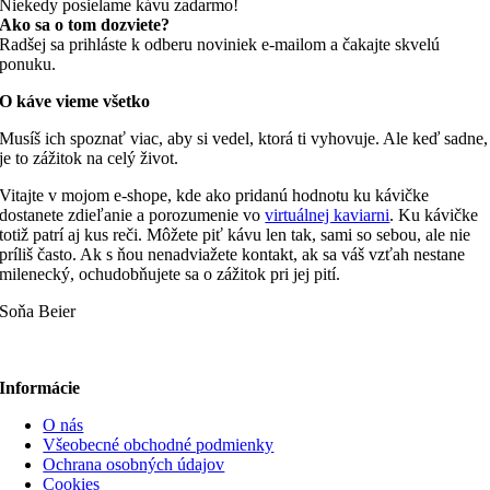
Niekedy posielame kávu zadarmo!
Ako sa o tom dozviete?
Radšej sa prihláste k odberu noviniek e-mailom a čakajte skvelú
ponuku.
O káve vieme všetko
Musíš ich spoznať viac, aby si vedel, ktorá ti vyhovuje. Ale keď sadne,
je to zážitok na celý život.
Vitajte v mojom e-shope, kde ako pridanú hodnotu ku kávičke
dostanete zdieľanie a porozumenie vo
virtuálnej kaviarni
. Ku kávičke
totiž patrí aj kus reči. Môžete piť kávu len tak, sami so sebou, ale nie
príliš často. Ak s ňou nenadviažete kontakt, ak sa váš vzťah nestane
milenecký, ochudobňujete sa o zážitok pri jej pití.
Soňa Beier
Informácie
O nás
Všeobecné obchodné podmienky
Ochrana osobných údajov
Cookies