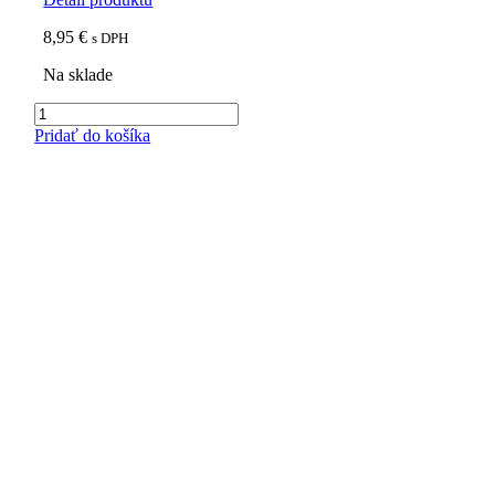
8,95
€
s DPH
Na sklade
množstvo
CAFFÉ
Pridať do košíka
MOLINARI
ŽEN-
ŠEN
250
g
mletá
káva