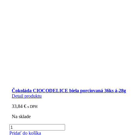
Čokoláda CIOCODELICE biela porciovaná 36ks á-28g
Detail produktu
33,84
€
s DPH
Na sklade
množstvo
Čokoláda
Pridať do košíka