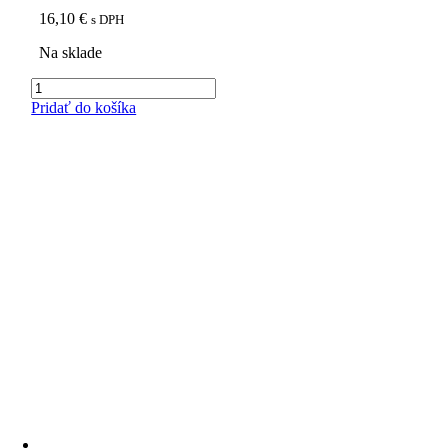
16,10
€
s DPH
Na sklade
množstvo
Zelená
Pridať do košíka
zrnková
káva
(nepražená)
Brazil
Santos
100%
Arabika,
500g