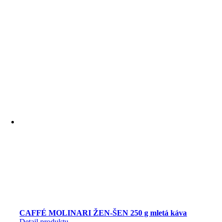
100%
Arabika,
1000g
CAFFÉ MOLINARI ŽEN-ŠEN 250 g mletá káva
Detail produktu