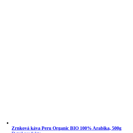
Organic
BIO
100%
Arabika,
1000g
Zrnková káva Peru Organic BIO 100% Arabika, 500g