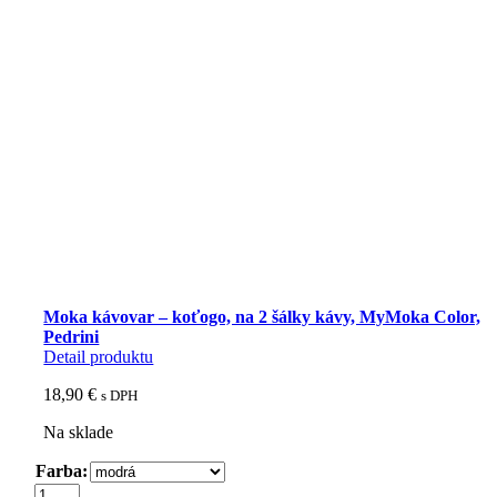
Moka kávovar – koťogo, na 2 šálky kávy, MyMoka Color,
Pedrini
Detail produktu
18,90
€
s DPH
Na sklade
Farba:
množstvo