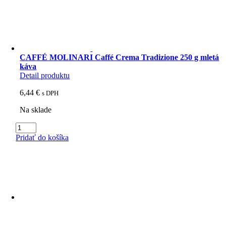
Caffé
Crema
Tradizione
1
kg
B2C
CAFFÉ MOLINARI Caffé Crema Tradizione 250 g mletá
zrnková
káva
káva
Detail produktu
6,44
€
s DPH
Na sklade
množstvo
CAFFÉ
Pridať do košíka
MOLINARI
Caffé
Crema
Tradizione
250
g
mletá
káva