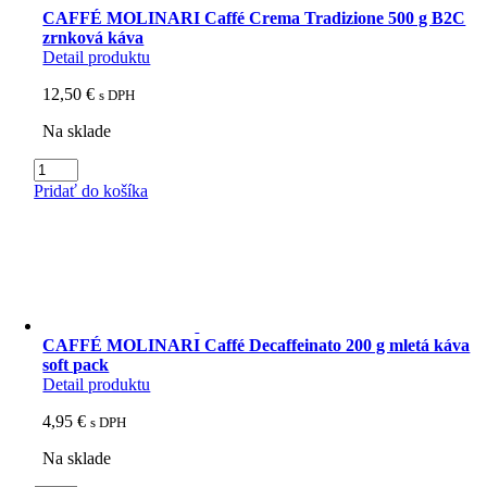
CAFFÉ MOLINARI Caffé Crema Tradizione 500 g B2C
zrnková káva
Detail produktu
12,50
€
s DPH
Na sklade
množstvo
CAFFÉ
Pridať do košíka
MOLINARI
Caffé
Crema
Tradizione
500
g
B2C
zrnková
CAFFÉ MOLINARI Caffé Decaffeinato 200 g mletá káva
káva
soft pack
Detail produktu
4,95
€
s DPH
Na sklade