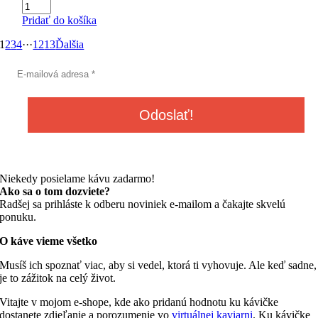
množstvo
CAFFÉ
Pridať do košíka
MOLINARI
Caffé
1
2
3
4
···
12
13
Ďalšia
Decaffeinato
200
g
mletá
káva
soft
pack
Niekedy posielame kávu zadarmo!
Ako sa o tom dozviete?
Radšej sa prihláste k odberu noviniek e-mailom a čakajte skvelú
ponuku.
O káve vieme všetko
Musíš ich spoznať viac, aby si vedel, ktorá ti vyhovuje. Ale keď sadne,
je to zážitok na celý život.
Vitajte v mojom e-shope, kde ako pridanú hodnotu ku kávičke
dostanete zdieľanie a porozumenie vo
virtuálnej kaviarni
. Ku kávičke