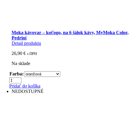
Moka kávovar – koťogo, na 6 šálok kávy, MyMoka Color,
Pedrini
Detail produktu
26,90
€
s DPH
Na sklade
Farba:
množstvo
Moka
Pridať do košíka
kávovar
NEDOSTUPNÉ
-
koťogo,
na
6
šálok
kávy,
MyMoka
Color,