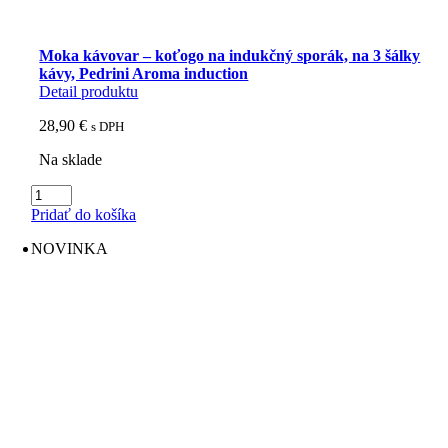
Moka kávovar – koťogo na indukčný sporák, na 3 šálky
kávy, Pedrini Aroma induction
Detail produktu
28,90
€
s DPH
Na sklade
množstvo
Moka
Pridať do košíka
kávovar
-
NOVINKA
koťogo
na
indukčný
sporák,
na
3
šálky
kávy,
Pedrini
Aroma
induction