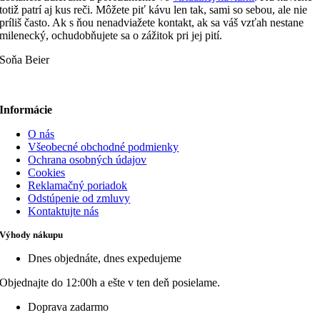
totiž patrí aj kus reči. Môžete piť kávu len tak, sami so sebou, ale nie
príliš často. Ak s ňou nenadviažete kontakt, ak sa váš vzťah nestane
milenecký, ochudobňujete sa o zážitok pri jej pití.
Soňa Beier
Informácie
O nás
Všeobecné obchodné podmienky
Ochrana osobných údajov
Cookies
Reklamačný poriadok
Odstúpenie od zmluvy
Kontaktujte nás
Výhody nákupu
Dnes objednáte, dnes expedujeme
Objednajte do 12:00h a ešte v ten deň posielame.
Doprava zadarmo