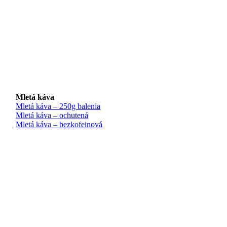
Mletá káva
Mletá káva – 250g balenia
Mletá káva – ochutená
Mletá káva – bezkofeinová