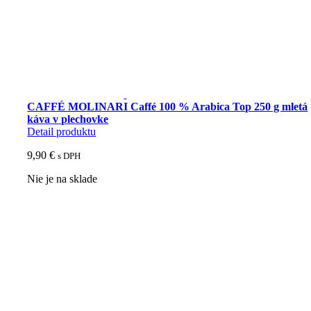
Pedrini
CAFFÉ MOLINARI Caffé 100 % Arabica Top 250 g mletá
káva v plechovke
Detail produktu
9,90
€
s DPH
Nie je na sklade