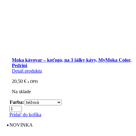
Moka kávovar – koťogo, na 3 šálky kávy, MyMoka Color,
Pedrini
Detail produktu
20,50
€
s DPH
Na sklade
Farba:
množstvo
Moka
Pridať do košíka
kávovar
-
NOVINKA
koťogo,
na