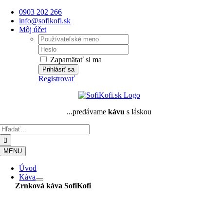
Skip
0903 202 266
to
info@sofikofi.sk
content
Môj účet
Username:
Password:
Zapamätať si ma
Registrovať
...predávame
kávu
s láskou
Hľadať:
MENU
Úvod
Káva
Zrnková káva
SofiKofi