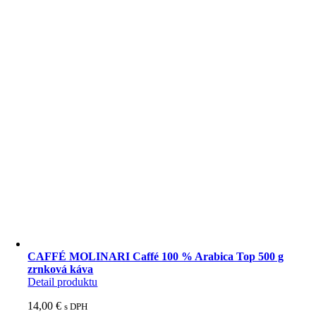
káva
CAFFÉ MOLINARI Caffé 100 % Arabica Top 500 g
zrnková káva
Detail produktu
14,00
€
s DPH