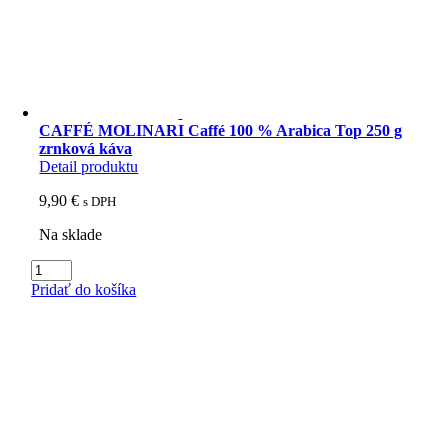
CAFFÉ MOLINARI Caffé 100 % Arabica Top 250 g
zrnková káva
Detail produktu
9,90
€
s DPH
Na sklade
množstvo
CAFFÉ
Pridať do košíka
MOLINARI
Caffé
100
%
Arabica
Top
250
g
zrnková