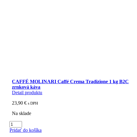
CAFFÉ MOLINARI Caffé Crema Tradizione 1 kg B2C
zrnková káva
Detail produktu
23,90
€
s DPH
Na sklade
množstvo
CAFFÉ
Pridať do košíka
MOLINARI