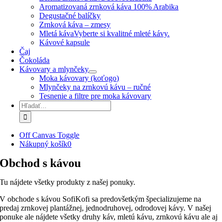
Aromatizovaná zrnková káva 100% Arabika
Degustačné balíčky
Zrnková káva – zmesy
Mletá káva
Vyberte si kvalitné mleté kávy.
Kávové kapsule
Čaj
Čokoláda
Kávovary a mlynčeky
Moka kávovary (koťogo)
Mlynčeky na zrnkovú kávu – ručné
Tesnenie a filtre pre moka kávovary
Hľadať:
Off Canvas Toggle
Nákupný košík
0
Obchod s kávou
Tu nájdete všetky produkty z našej ponuky.
V obchode s kávou SofiKofi sa predovšetkým špecializujeme na
predaj zrnkovej plantážnej, jednodruhovej, odrodovej kávy. V našej
ponuke ale nájdete všetky druhy káv, mletú kávu, zrnkovú kávu ale aj