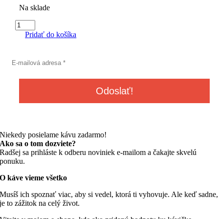
Na sklade
množstvo
CAFFÉ
Pridať do košíka
MOLINARI
Caffé
Decaffeinato
200
g
mletá
káva
soft
pack
Niekedy posielame kávu zadarmo!
Ako sa o tom dozviete?
Radšej sa prihláste k odberu noviniek e-mailom a čakajte skvelú
ponuku.
O káve vieme všetko
Musíš ich spoznať viac, aby si vedel, ktorá ti vyhovuje. Ale keď sadne,
je to zážitok na celý život.