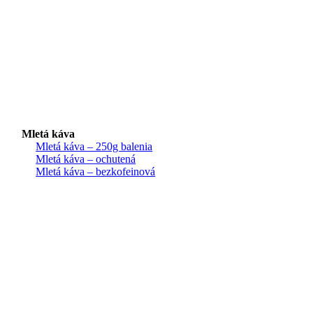
Mletá káva
Mletá káva – 250g balenia
Mletá káva – ochutená
Mletá káva – bezkofeinová