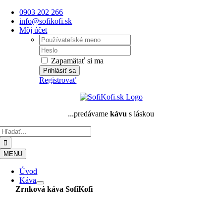
Skip
0903 202 266
to
info@sofikofi.sk
content
Môj účet
Username:
Password:
Zapamätať si ma
Registrovať
...predávame
kávu
s láskou
Hľadať:
MENU
Úvod
Káva
Zrnková káva
SofiKofi