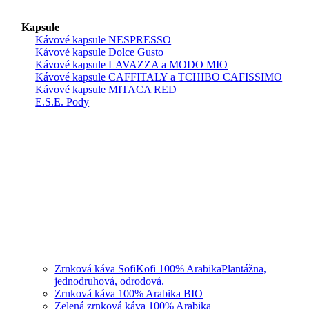
Kapsule
Kávové kapsule NESPRESSO
Kávové kapsule Dolce Gusto
Kávové kapsule LAVAZZA a MODO MIO
Kávové kapsule CAFFITALY a TCHIBO CAFISSIMO
Kávové kapsule MITACA RED
E.S.E. Pody
Zrnková káva SofiKofi 100% Arabika
Plantážna,
jednodruhová, odrodová.
Zrnková káva 100% Arabika BIO
Zelená zrnková káva 100% Arabika