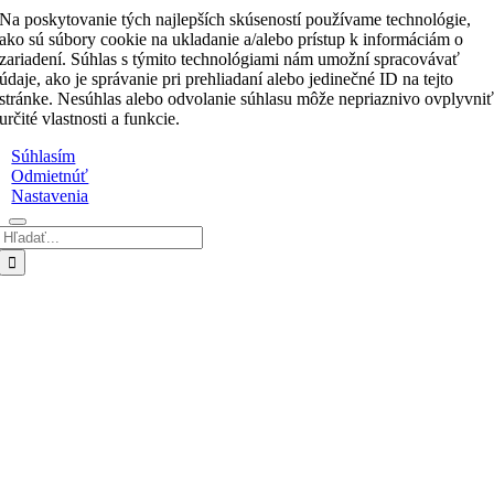
Na poskytovanie tých najlepších skúseností používame technológie,
ako sú súbory cookie na ukladanie a/alebo prístup k informáciám o
zariadení. Súhlas s týmito technológiami nám umožní spracovávať
údaje, ako je správanie pri prehliadaní alebo jedinečné ID na tejto
stránke. Nesúhlas alebo odvolanie súhlasu môže nepriaznivo ovplyvni
určité vlastnosti a funkcie.
Súhlasím
Odmietnúť
Nastavenia
Hľadať:
Go
to
Top