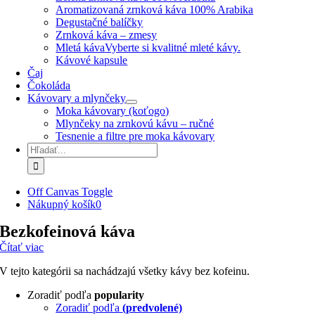
Aromatizovaná zrnková káva 100% Arabika
Degustačné balíčky
Zrnková káva – zmesy
Mletá káva
Vyberte si kvalitné mleté kávy.
Kávové kapsule
Čaj
Čokoláda
Kávovary a mlynčeky
Moka kávovary (koťogo)
Mlynčeky na zrnkovú kávu – ručné
Tesnenie a filtre pre moka kávovary
Hľadať:
Off Canvas Toggle
Nákupný košík
0
Bezkofeinová káva
Čítať viac
V tejto kategórii sa nachádzajú všetky kávy bez kofeinu.
Zoradiť podľa
popularity
Zoradiť podľa
(predvolené)