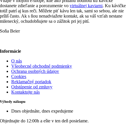
Vitajte v mojom e-shope, kde ako pridanú hodnotu ku kávičke
dostanete zdieľanie a porozumenie vo
virtuálnej kaviarni
. Ku kávičke
totiž patrí aj kus reči. Môžete piť kávu len tak, sami so sebou, ale nie
príliš často. Ak s ňou nenadviažete kontakt, ak sa váš vzťah nestane
milenecký, ochudobňujete sa o zážitok pri jej pití.
Soňa Beier
Informácie
O nás
Všeobecné obchodné podmienky
Ochrana osobných údajov
Cookies
Reklamačný poriadok
Odstúpenie od zmluvy
Kontaktujte nás
Výhody nákupu
Dnes objednáte, dnes expedujeme
Objednajte do 12:00h a ešte v ten deň posielame.