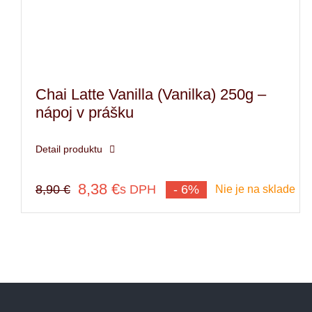
Chai Latte Vanilla (Vanilka) 250g –
nápoj v prášku
Detail produktu
8,38
€
s DPH
8,90
€
- 6%
Nie je na sklade
Pôvodná
Aktuálna
cena
cena
bola:
je:
8,90 €.
8,38 €.