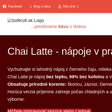
Skip
Facebook
Blog o káve
Môj účet
to
content
...predávame
kávu
s láskou
Chai Latte - nápoje v p
Vychutnajte si lahodný nápoj z čierneho čaju, mlieka
Chai Latte je nápoj
bez lepku, 99% bez kofeínu
a 
Obsahuje prírodné korenie:
škoricu, zázvor, čierne
Horúca verzia príjemne zahreje počas chladných a up
výborne.
Môžete pripravovať Horúce alebo Ľadové.