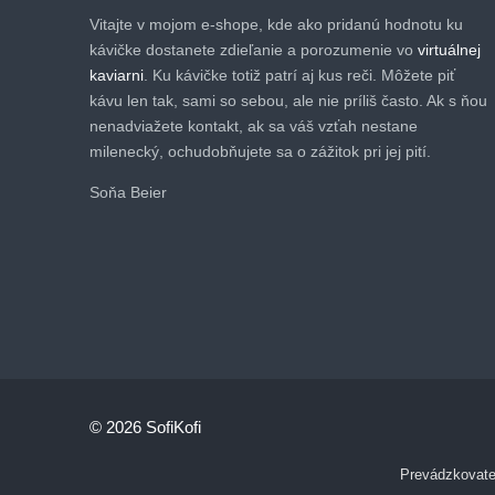
Vitajte v mojom e-shope, kde ako pridanú hodnotu ku
kávičke dostanete zdieľanie a porozumenie vo
virtuálnej
kaviarni
. Ku kávičke totiž patrí aj kus reči. Môžete piť
kávu len tak, sami so sebou, ale nie príliš často. Ak s ňou
nenadviažete kontakt, ak sa váš vzťah nestane
milenecký, ochudobňujete sa o zážitok pri jej pití.
Soňa Beier
© 2026 SofiKofi
Prevádzkovateľ