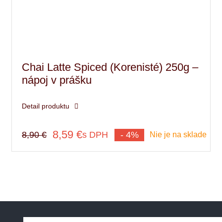
Chai Latte Spiced (Korenisté) 250g –
nápoj v prášku
Detail produktu
8,59
€
s DPH
8,90
€
- 4%
Nie je na sklade
Pôvodná
Aktuálna
cena
cena
bola:
je:
8,90 €.
8,59 €.