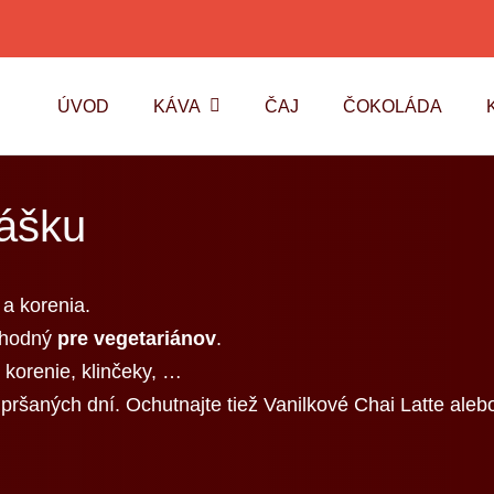
ÚVOD
KÁVA
ČAJ
ČOKOLÁDA
rášku
 a korenia.
vhodný
pre vegetariánov
.
 korenie, klinčeky, …
ršaných dní. Ochutnajte tiež Vanilkové Chai Latte aleb