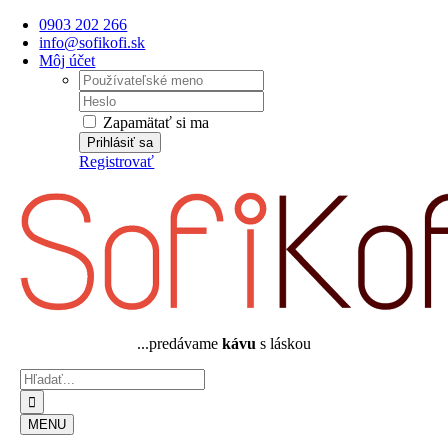
Skip
0903 202 266
to
info@sofikofi.sk
content
Môj účet
Username:
Password:
Zapamätať si ma
Registrovať
...predávame
kávu
s láskou
Hľadať:
MENU