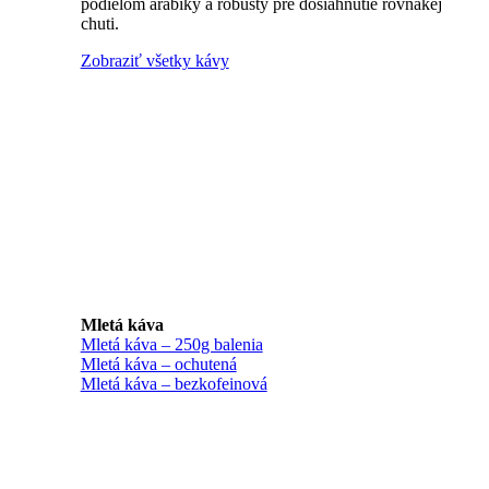
podielom arabiky a robusty pre dosiahnutie rovnakej
chuti.
Zobraziť všetky kávy
Mletá káva
Mletá káva – 250g balenia
Mletá káva – ochutená
Mletá káva – bezkofeinová