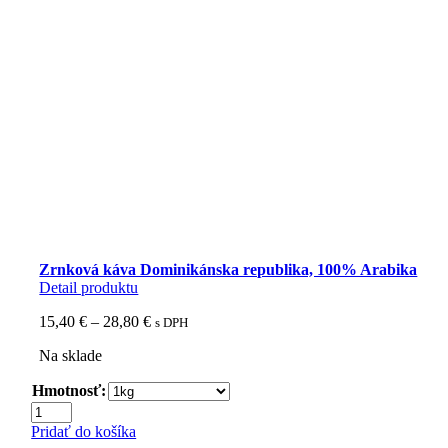
Zrnková káva Dominikánska republika, 100% Arabika
Detail produktu
Price
15,40
€
–
28,80
€
s DPH
range:
Na sklade
15,40 €
through
Hmotnosť:
28,80 €
množstvo
Zrnková
Pridať do košíka
káva