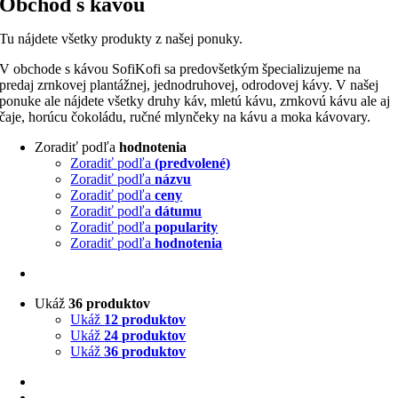
Obchod s kávou
Tu nájdete všetky produkty z našej ponuky.
V obchode s kávou SofiKofi sa predovšetkým špecializujeme na
predaj zrnkovej plantážnej, jednodruhovej, odrodovej kávy. V našej
ponuke ale nájdete všetky druhy káv, mletú kávu, zrnkovú kávu ale aj
čaje, horúcu čokoládu, ručné mlynčeky na kávu a moka kávovary.
Zoradiť podľa
hodnotenia
Zoradiť podľa
(predvolené)
Zoradiť podľa
názvu
Zoradiť podľa
ceny
Zoradiť podľa
dátumu
Zoradiť podľa
popularity
Zoradiť podľa
hodnotenia
Ukáž
36 produktov
Ukáž
12 produktov
Ukáž
24 produktov
Ukáž
36 produktov