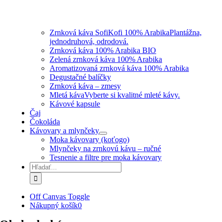
Zrnková káva SofiKofi 100% Arabika
Plantážna,
jednodruhová, odrodová.
Zrnková káva 100% Arabika BIO
Zelená zrnková káva 100% Arabika
Aromatizovaná zrnková káva 100% Arabika
Degustačné balíčky
Zrnková káva – zmesy
Mletá káva
Vyberte si kvalitné mleté kávy.
Kávové kapsule
Čaj
Čokoláda
Kávovary a mlynčeky
Moka kávovary (koťogo)
Mlynčeky na zrnkovú kávu – ručné
Tesnenie a filtre pre moka kávovary
Hľadať:
Off Canvas Toggle
Nákupný košík
0