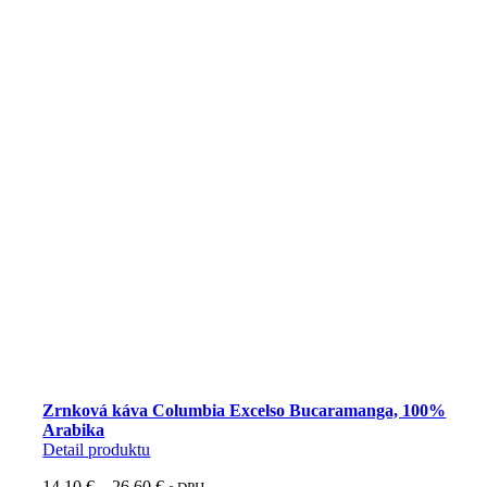
Zrnková káva Columbia Excelso Bucaramanga, 100%
Arabika
Detail produktu
Price
14,10
€
–
26,60
€