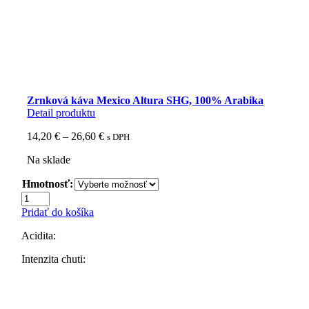
Zrnková káva Mexico Altura SHG, 100% Arabika
Detail produktu
Price
14,20
€
–
26,60
€
s DPH
range:
Na sklade
14,20 €
through
Hmotnosť:
26,60 €
množstvo
Zrnková
Pridať do košíka
káva
Mexico
Acidita:
Altura
SHG,
Intenzita chuti:
100%
Arabika