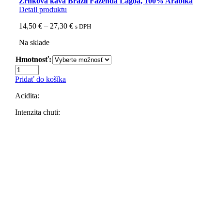
Zrnková káva Brazil Fazenda Lagoa, 100% Arabika
Detail produktu
Price
14,50
€
–
27,30
€
s DPH
range:
Na sklade
14,50 €
through
Hmotnosť:
27,30 €
množstvo
Zrnková
Pridať do košíka
káva
Brazil
Acidita:
Fazenda
Lagoa,
Intenzita chuti:
100%
Arabika