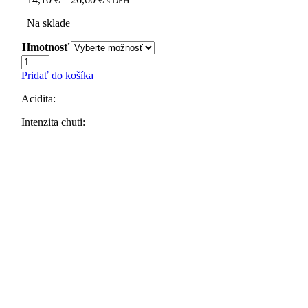
s DPH
range:
Na sklade
14,10 €
through
Hmotnosť
26,60 €
množstvo
Zrnková
Pridať do košíka
káva
Columbia
Acidita:
Excelso
Bucaramanga,
Intenzita chuti:
100%
Arabika