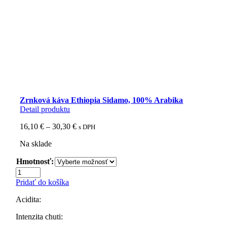
Zrnková káva Ethiopia Sidamo, 100% Arabika
Detail produktu
Price
16,10
€
–
30,30
€
s DPH
range:
Na sklade
16,10 €
through
Hmotnosť:
30,30 €
množstvo
Zrnková
Pridať do košíka
káva
Ethiopia
Acidita:
Sidamo,
100%
Intenzita chuti:
Arabika