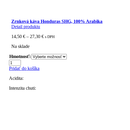
Zrnková káva Honduras SHG, 100% Arabika
Detail produktu
Price
14,50
€
–
27,30
€
s DPH
range:
Na sklade
14,50 €
through
Hmotnosť:
27,30 €
množstvo
Zrnková
Pridať do košíka
káva
Honduras
Acidita:
SHG,
100%
Intenzita chuti:
Arabika