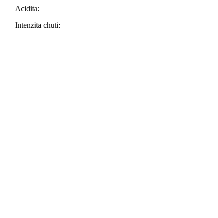
Dominikánska
Acidita:
republika,
100%
Intenzita chuti:
Arabika