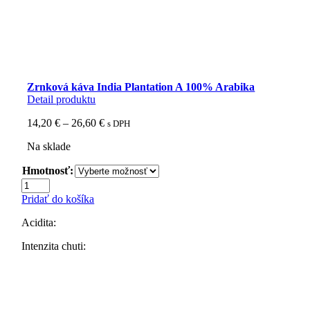
Zrnková káva India Plantation A 100% Arabika
Detail produktu
Price
14,20
€
–
26,60
€
s DPH
range:
Na sklade
14,20 €
through
Hmotnosť:
26,60 €
množstvo
Zrnková
Pridať do košíka
káva
India
Acidita:
Plantation
A
Intenzita chuti:
100%
Arabika