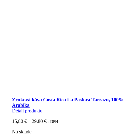
Zrnková káva Costa Rica La Pastora Tarrazu, 100%
Arabika
Detail produktu
Price
15,80
€
–
29,80
€
s DPH
range:
Na sklade
15,80 €
through