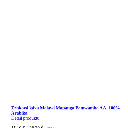
Zrnková káva Malawi Mapanga Pamwamba AA, 100%
Arabika
Detail produktu
Price
15,10
€
–
28,30
€