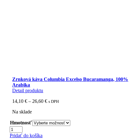
Zrnková káva Columbia Excelso Bucaramanga, 100%
Arabika
Detail produktu
Price
14,10
€
–
26,60
€
s DPH
range:
Na sklade
14,10 €
through
Hmotnosť
26,60 €
množstvo
Zrnková
Pridať do košíka
káva