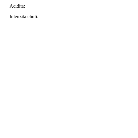
Columbia
Acidita:
Excelso
Bucaramanga,
Intenzita chuti:
100%
Arabika