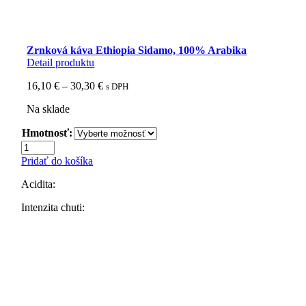
Zrnková káva Ethiopia Sidamo, 100% Arabika
Detail produktu
Price
16,10
€
–
30,30
€
s DPH
range:
Na sklade
16,10 €
through
Hmotnosť:
30,30 €
množstvo
Zrnková
Pridať do košíka
káva
Ethiopia
Acidita:
Sidamo,
100%
Intenzita chuti:
Arabika