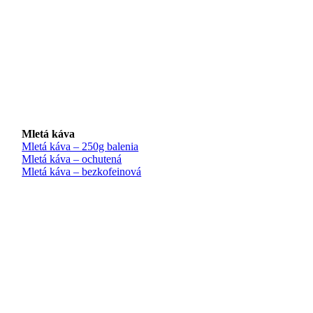
Mletá káva
Mletá káva – 250g balenia
Mletá káva – ochutená
Mletá káva – bezkofeinová