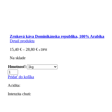
Zrnková káva Dominikánska republika, 100% Arabika
Detail produktu
Price
15,40
€
–
28,80
€
s DPH
range:
Na sklade
15,40 €
through
Hmotnosť:
28,80 €
množstvo
Zrnková
Pridať do košíka
káva
Dominikánska
Acidita:
republika,
100%
Intenzita chuti:
Arabika