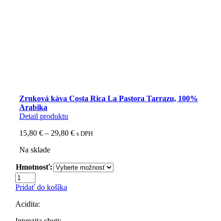
Zrnková káva Costa Rica La Pastora Tarrazu, 100%
Arabika
Detail produktu
Price
15,80
€
–
29,80
€
s DPH
range:
Na sklade
15,80 €
through
Hmotnosť:
29,80 €
množstvo
Zrnková
Pridať do košíka
káva
Costa
Acidita:
Rica
La
Intenzita chuti: