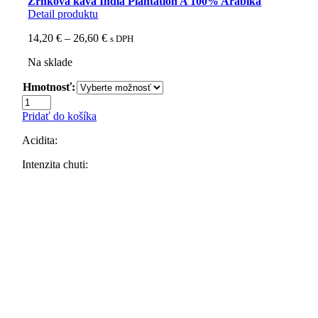
Zrnková káva India Plantation A 100% Arabika
Detail produktu
Price
14,20
€
–
26,60
€
s DPH
range:
Na sklade
14,20 €
through
Hmotnosť:
26,60 €
množstvo
Zrnková
Pridať do košíka
káva
India
Acidita:
Plantation
A
Intenzita chuti:
100%
Arabika