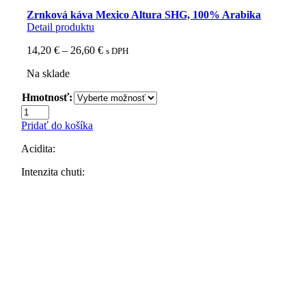
Zrnková káva Mexico Altura SHG, 100% Arabika
Detail produktu
Price
14,20
€
–
26,60
€
s DPH
range:
Na sklade
14,20 €
through
Hmotnosť:
26,60 €
množstvo
Zrnková
Pridať do košíka
káva
Mexico
Acidita:
Altura
SHG,
Intenzita chuti:
100%
Arabika