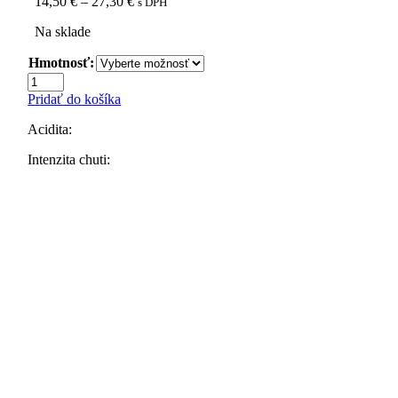
Price
14,50
€
–
27,30
€
s DPH
range:
Na sklade
14,50 €
through
Hmotnosť:
27,30 €
množstvo
Zrnková
Pridať do košíka
káva
Honduras
Acidita:
SHG,
100%
Intenzita chuti:
Arabika