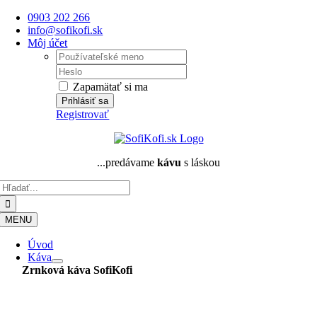
Skip
0903 202 266
to
info@sofikofi.sk
content
Môj účet
Username:
Password:
Zapamätať si ma
Registrovať
...predávame
kávu
s láskou
Hľadať:
MENU
Úvod
Káva
Zrnková káva
SofiKofi