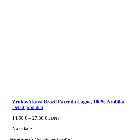
Zrnková káva Brazil Fazenda Lagoa, 100% Arabika
Detail produktu
Price
14,50
€
–
27,30
€
s DPH
range:
Na sklade
14,50 €
through
Hmotnosť: