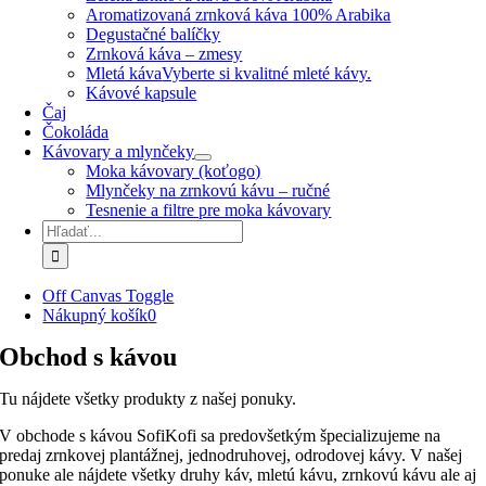
Aromatizovaná zrnková káva 100% Arabika
Degustačné balíčky
Zrnková káva – zmesy
Mletá káva
Vyberte si kvalitné mleté kávy.
Kávové kapsule
Čaj
Čokoláda
Kávovary a mlynčeky
Moka kávovary (koťogo)
Mlynčeky na zrnkovú kávu – ručné
Tesnenie a filtre pre moka kávovary
Hľadať:
Off Canvas Toggle
Nákupný košík
0
Obchod s kávou
Tu nájdete všetky produkty z našej ponuky.
V obchode s kávou SofiKofi sa predovšetkým špecializujeme na
predaj zrnkovej plantážnej, jednodruhovej, odrodovej kávy. V našej
ponuke ale nájdete všetky druhy káv, mletú kávu, zrnkovú kávu ale aj