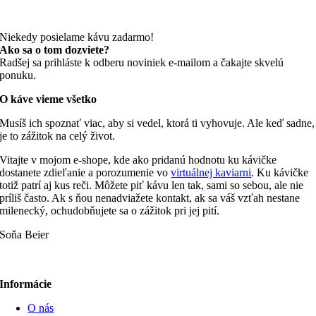
Niekedy posielame kávu zadarmo!
Ako sa o tom dozviete?
Radšej sa prihláste k odberu noviniek e-mailom a čakajte skvelú
ponuku.
O káve vieme všetko
Musíš ich spoznať viac, aby si vedel, ktorá ti vyhovuje. Ale keď sadne,
je to zážitok na celý život.
Vitajte v mojom e-shope, kde ako pridanú hodnotu ku kávičke
dostanete zdieľanie a porozumenie vo
virtuálnej kaviarni
. Ku kávičke
totiž patrí aj kus reči. Môžete piť kávu len tak, sami so sebou, ale nie
príliš často. Ak s ňou nenadviažete kontakt, ak sa váš vzťah nestane
milenecký, ochudobňujete sa o zážitok pri jej pití.
Soňa Beier
Informácie
O nás