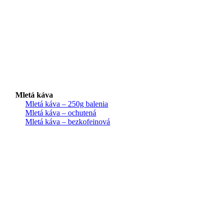
Mletá káva
Mletá káva – 250g balenia
Mletá káva – ochutená
Mletá káva – bezkofeinová