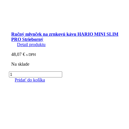
Ručný mlynček na zrnkovú kávu HARIO MINI SLIM
PRO Strieborný
Detail produktu
48,07
€
s DPH
Na sklade
množstvo
Ručný
Pridať do košíka
mlynček
na
zrnkovú
kávu
HARIO
MINI
SLIM
PRO
Strieborný