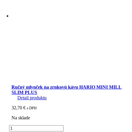
Ručný mlynček na zrnkovú kávu HARIO MINI MILL
SLIM PLUS
Detail produktu
32,70
€
s DPH
Na sklade
množstvo