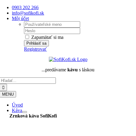
Skip
0903 202 266
to
info@sofikofi.sk
content
Môj účet
Username:
Password:
Zapamätať si ma
Registrovať
...predávame
kávu
s láskou
Hľadať:
MENU
Úvod
Káva
Zrnková káva
SofiKofi