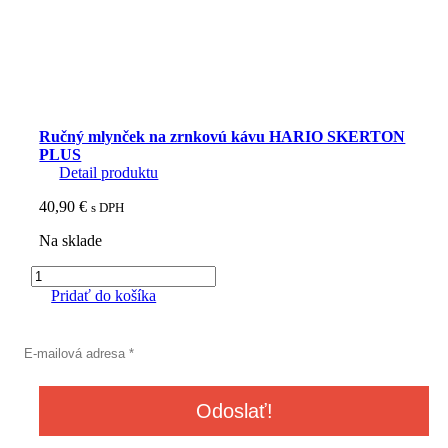
Ručný mlynček na zrnkovú kávu HARIO SKERTON
PLUS
Detail produktu
40,90
€
s DPH
Na sklade
množstvo
Ručný
Pridať do košíka
mlynček
na
zrnkovú
kávu
HARIO
SKERTON
PLUS