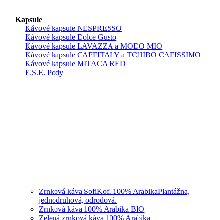
Kapsule
Kávové kapsule NESPRESSO
Kávové kapsule Dolce Gusto
Kávové kapsule LAVAZZA a MODO MIO
Kávové kapsule CAFFITALY a TCHIBO CAFISSIMO
Kávové kapsule MITACA RED
E.S.E. Pody
Zrnková káva SofiKofi 100% Arabika
Plantážna,
jednodruhová, odrodová.
Zrnková káva 100% Arabika BIO
Zelená zrnková káva 100% Arabika