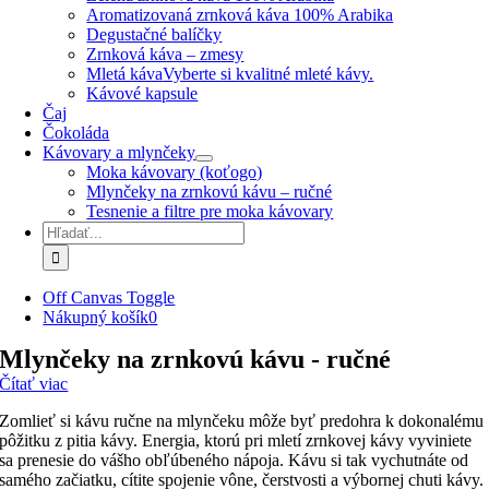
Aromatizovaná zrnková káva 100% Arabika
Degustačné balíčky
Zrnková káva – zmesy
Mletá káva
Vyberte si kvalitné mleté kávy.
Kávové kapsule
Čaj
Čokoláda
Kávovary a mlynčeky
Moka kávovary (koťogo)
Mlynčeky na zrnkovú kávu – ručné
Tesnenie a filtre pre moka kávovary
Hľadať:
Off Canvas Toggle
Nákupný košík
0
Mlynčeky na zrnkovú kávu - ručné
Čítať viac
Zomlieť si kávu ručne na mlynčeku môže byť predohra k dokonalému
pôžitku z pitia kávy. Energia, ktorú pri mletí zrnkovej kávy vyviniete
sa prenesie do vášho obľúbeného nápoja. Kávu si tak vychutnáte od
samého začiatku, cítite spojenie vône, čerstvosti a výbornej chuti kávy.