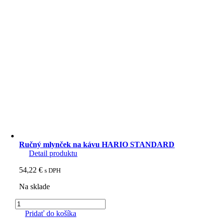
Ručný mlynček na kávu HARIO STANDARD
Detail produktu
54,22
€
s DPH
Na sklade
množstvo
Ručný
Pridať do košíka