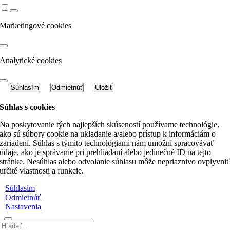
Marketingové cookies
Analytické cookies
Súhlasím
Odmietnúť
Uložiť
Súhlas s cookies
Na poskytovanie tých najlepších skúseností používame technológie,
ako sú súbory cookie na ukladanie a/alebo prístup k informáciám o
zariadení. Súhlas s týmito technológiami nám umožní spracovávať
údaje, ako je správanie pri prehliadaní alebo jedinečné ID na tejto
stránke. Nesúhlas alebo odvolanie súhlasu môže nepriaznivo ovplyvni
určité vlastnosti a funkcie.
Súhlasím
Odmietnúť
Nastavenia
Hľadať: