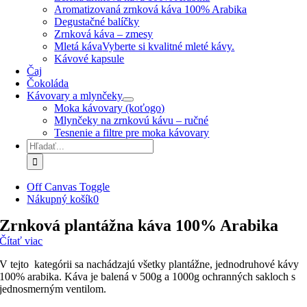
Aromatizovaná zrnková káva 100% Arabika
Degustačné balíčky
Zrnková káva – zmesy
Mletá káva
Vyberte si kvalitné mleté kávy.
Kávové kapsule
Čaj
Čokoláda
Kávovary a mlynčeky
Moka kávovary (koťogo)
Mlynčeky na zrnkovú kávu – ručné
Tesnenie a filtre pre moka kávovary
Hľadať:
Off Canvas Toggle
Nákupný košík
0
Zrnková plantážna káva 100% Arabika
Čítať viac
V tejto kategórii sa nachádzajú všetky plantážne, jednodruhové kávy
100% arabika. Káva je balená v 500g a 1000g ochranných sakloch s
jednosmerným ventilom.