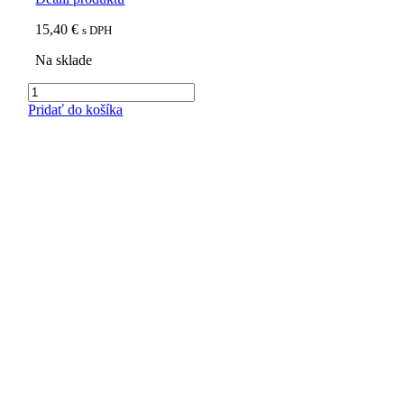
15,40
€
s DPH
Na sklade
množstvo
Aromatizovaná
Pridať do košíka
plantážna
káva
Smotana
100%
Arabika,
500g