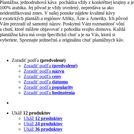
Plantážna, jednodruhová káva pochádza vždy z konkrétnej krajiny a j
100% arabika. Jej pôvod je vždy uvedený, nepredáva sa ako
neidentifikovaná zmes. V našej ponuke nájdete kvalitné kávy
z exotických plantáži a regiónov Afriky, Ázie a Ameriky. Ich pôvod
Vám prezradí už samotný názov. Poskytnú Vám rozmanitosť vôní
a chutí, ktoré môžete objavovať z pohodlia svojho domova. Každá
plantážna káva má svoju špecifickú chuť a je na Vás, ktorú si
vyberiete. Spoznajte jedinečnú a originálnu chuť plantážnych káv.
Zoradiť podľa
(predvolené)
Zoradiť podľa
(predvolené)
Zoradiť podľa
názvu
Zoradiť podľa
ceny
Zoradiť podľa
dátumu
Zoradiť podľa
popularity
Zoradiť podľa
hodnotenia
Ukáž
12 produktov
Ukáž
12 produktov
Ukáž
24 produktov
Ukáž
36 produktov