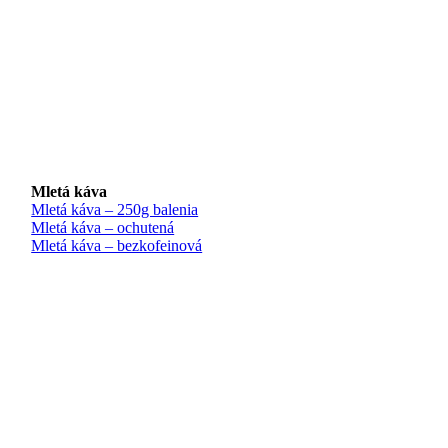
Mletá káva
Mletá káva – 250g balenia
Mletá káva – ochutená
Mletá káva – bezkofeinová