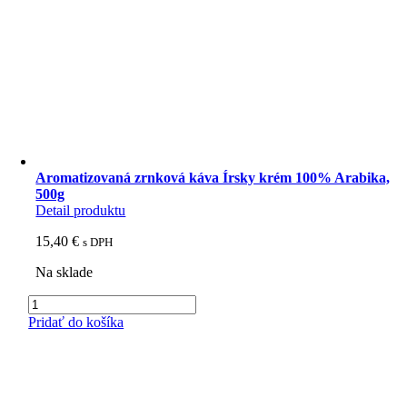
Aromatizovaná zrnková káva Írsky krém 100% Arabika,
500g
Detail produktu
15,40
€
s DPH
Na sklade
množstvo
Aromatizovaná
Pridať do košíka
zrnková
káva
Írsky
krém
100%