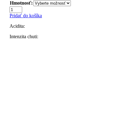
Hmotnosť:
27,30 €
množstvo
Zrnková
Pridať do košíka
káva
Honduras
Acidita:
SHG,
100%
Intenzita chuti:
Arabika