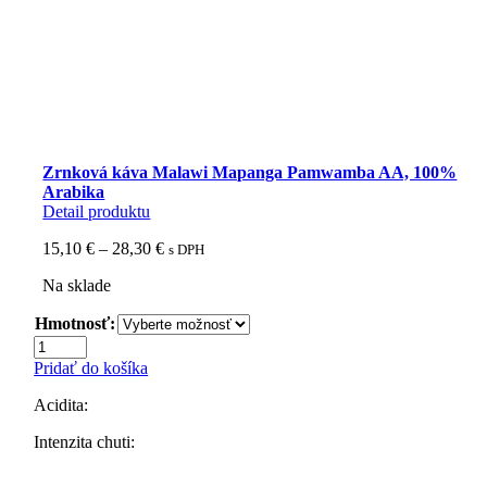
Zrnková káva Malawi Mapanga Pamwamba AA, 100%
Arabika
Detail produktu
Price
15,10
€
–
28,30
€
s DPH
range:
Na sklade
15,10 €
through
Hmotnosť:
28,30 €
množstvo
Zrnková
Pridať do košíka
káva
Malawi
Acidita:
Mapanga
Pamwamba
Intenzita chuti:
AA,
100%