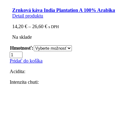
Zrnková káva India Plantation A 100% Arabika
Detail produktu
Price
14,20
€
–
26,60
€
s DPH
range:
Na sklade
14,20 €
through
Hmotnosť:
26,60 €
množstvo
Zrnková
Pridať do košíka
káva
India
Acidita:
Plantation
A
Intenzita chuti:
100%
Arabika