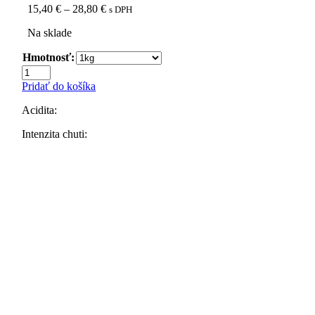
Price
15,40
€
–
28,80
€
s DPH
range:
Na sklade
15,40 €
through
Hmotnosť:
28,80 €
množstvo
Zrnková
Pridať do košíka
káva
Dominikánska
Acidita:
republika,
100%
Intenzita chuti:
Arabika