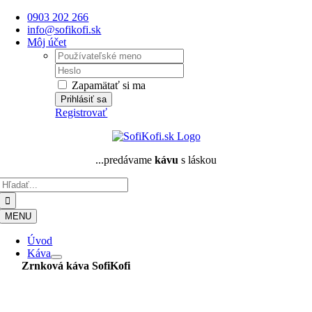
Skip
0903 202 266
to
info@sofikofi.sk
content
Môj účet
Username:
Password:
Zapamätať si ma
Registrovať
...predávame
kávu
s láskou
Hľadať:
MENU
Úvod
Káva
Zrnková káva
SofiKofi