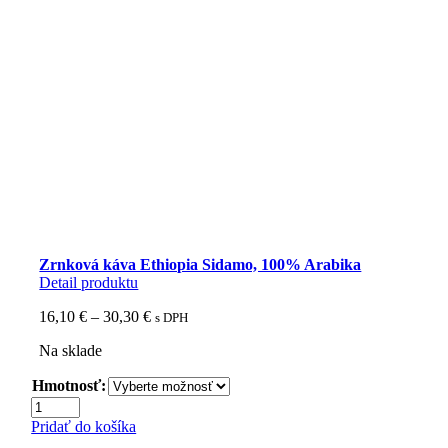
Zrnková káva Ethiopia Sidamo, 100% Arabika
Detail produktu
Price
16,10
€
–
30,30
€
s DPH
range:
Na sklade
16,10 €
through
Hmotnosť:
30,30 €
množstvo
Zrnková
Pridať do košíka
káva