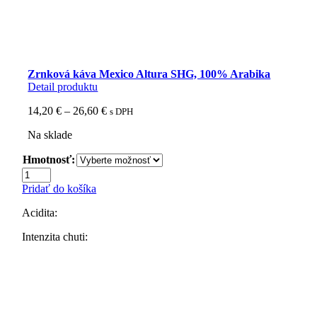
Zrnková káva Mexico Altura SHG, 100% Arabika
Detail produktu
Price
14,20
€
–
26,60
€
s DPH
range:
Na sklade
14,20 €
through
Hmotnosť:
26,60 €
množstvo
Zrnková
Pridať do košíka
káva
Mexico
Acidita:
Altura
SHG,
Intenzita chuti:
100%
Arabika