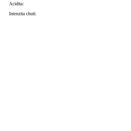
Ethiopia
Acidita:
Sidamo,
100%
Intenzita chuti:
Arabika