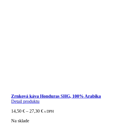
Zrnková káva Honduras SHG, 100% Arabika
Detail produktu
Price
14,50
€
–
27,30
€
s DPH
range:
Na sklade
14,50 €
through