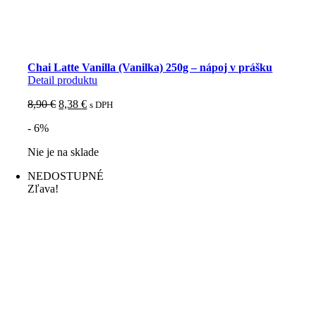
Chai Latte Vanilla (Vanilka) 250g – nápoj v prášku
Detail produktu
Pôvodná
Aktuálna
8,90
€
8,38
€
s DPH
cena
cena
- 6%
bola:
je:
8,90 €.
8,38 €.
Nie je na sklade
NEDOSTUPNÉ
Zľava!