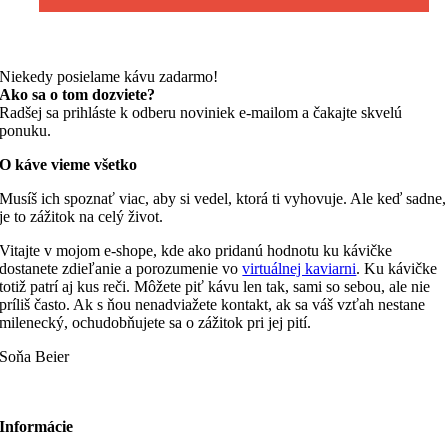
Niekedy posielame kávu zadarmo!
Ako sa o tom dozviete?
Radšej sa prihláste k odberu noviniek e-mailom a čakajte skvelú
ponuku.
O káve vieme všetko
Musíš ich spoznať viac, aby si vedel, ktorá ti vyhovuje. Ale keď sadne,
je to zážitok na celý život.
Vitajte v mojom e-shope, kde ako pridanú hodnotu ku kávičke
dostanete zdieľanie a porozumenie vo
virtuálnej kaviarni
. Ku kávičke
totiž patrí aj kus reči. Môžete piť kávu len tak, sami so sebou, ale nie
príliš často. Ak s ňou nenadviažete kontakt, ak sa váš vzťah nestane
milenecký, ochudobňujete sa o zážitok pri jej pití.
Soňa Beier
Informácie