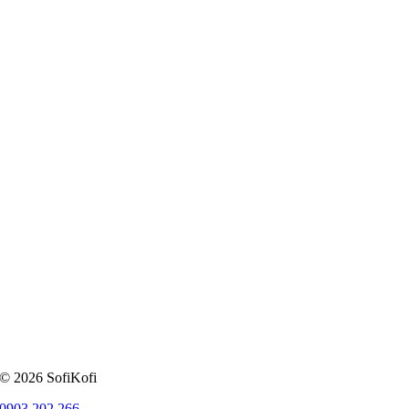
© 2026 SofiKofi
0903 202 266