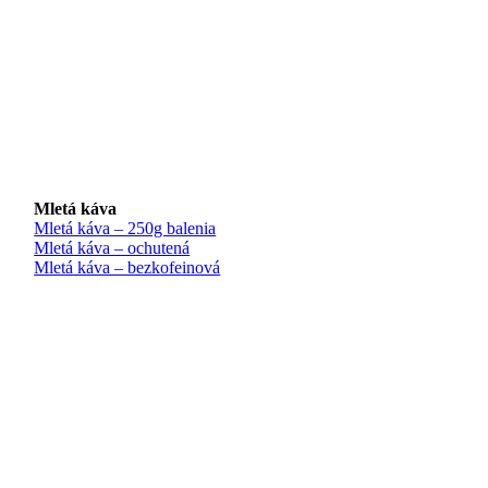
Mletá káva
Mletá káva – 250g balenia
Mletá káva – ochutená
Mletá káva – bezkofeinová