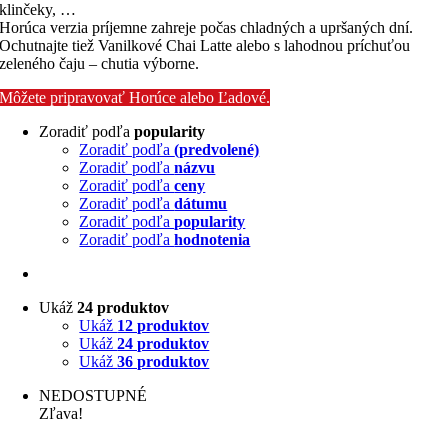
klinčeky, …
Horúca verzia príjemne zahreje počas chladných a upršaných dní.
Ochutnajte tiež Vanilkové Chai Latte alebo s lahodnou príchuťou
zeleného čaju – chutia výborne.
Môžete pripravovať Horúce alebo Ľadové.
Zoradiť podľa
popularity
Zoradiť podľa
(predvolené)
Zoradiť podľa
názvu
Zoradiť podľa
ceny
Zoradiť podľa
dátumu
Zoradiť podľa
popularity
Zoradiť podľa
hodnotenia
Ukáž
24 produktov
Ukáž
12 produktov
Ukáž
24 produktov
Ukáž
36 produktov
NEDOSTUPNÉ
Zľava!