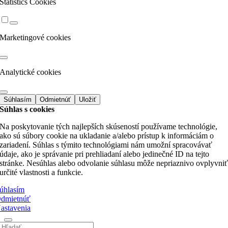
Statistics Cookies
Marketingové cookies
Analytické cookies
Súhlasím
Odmietnúť
Uložiť
Súhlas s cookies
Na poskytovanie tých najlepších skúseností používame technológie,
ako sú súbory cookie na ukladanie a/alebo prístup k informáciám o
zariadení. Súhlas s týmito technológiami nám umožní spracovávať
údaje, ako je správanie pri prehliadaní alebo jedinečné ID na tejto
stránke. Nesúhlas alebo odvolanie súhlasu môže nepriaznivo ovplyvni
určité vlastnosti a funkcie.
úhlasím
dmietnúť
astavenia
Hľadať: