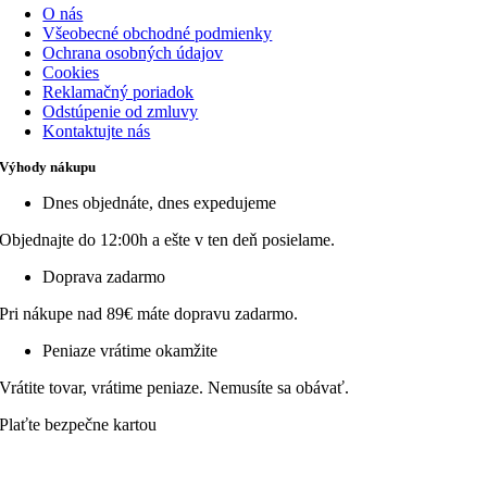
O nás
Všeobecné obchodné podmienky
Ochrana osobných údajov
Cookies
Reklamačný poriadok
Odstúpenie od zmluvy
Kontaktujte nás
Výhody nákupu
Dnes objednáte, dnes expedujeme
Objednajte do 12:00h a ešte v ten deň posielame.
Doprava zadarmo
Pri nákupe nad 89€ máte dopravu zadarmo.
Peniaze vrátime okamžite
Vrátite tovar, vrátime peniaze. Nemusíte sa obávať.
Plaťte bezpečne kartou