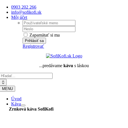
Skip
0903 202 266
to
info@sofikofi.sk
content
Môj účet
Username:
Password:
Zapamätať si ma
Registrovať
...predávame
kávu
s láskou
Hľadať:
MENU
Úvod
Káva
Zrnková káva
SofiKofi