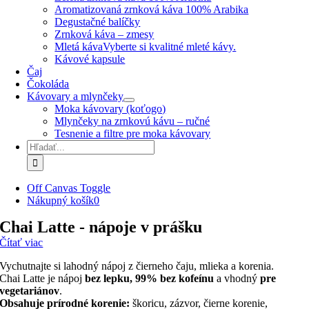
Aromatizovaná zrnková káva 100% Arabika
Degustačné balíčky
Zrnková káva – zmesy
Mletá káva
Vyberte si kvalitné mleté kávy.
Kávové kapsule
Čaj
Čokoláda
Kávovary a mlynčeky
Moka kávovary (koťogo)
Mlynčeky na zrnkovú kávu – ručné
Tesnenie a filtre pre moka kávovary
Hľadať:
Off Canvas Toggle
Nákupný košík
0
Chai Latte - nápoje v prášku
Čítať viac
Vychutnajte si lahodný nápoj z čierneho čaju, mlieka a korenia.
Chai Latte je nápoj
bez lepku, 99% bez kofeínu
a vhodný
pre
vegetariánov
.
Obsahuje prírodné korenie:
škoricu, zázvor, čierne korenie,