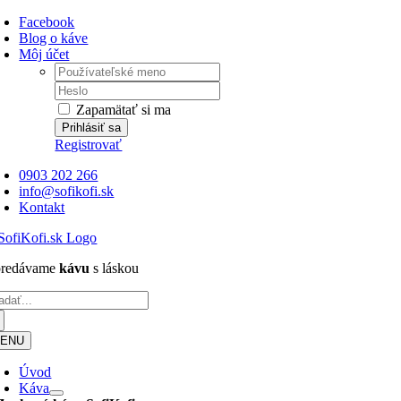
Skip
Facebook
to
Blog o káve
content
Môj účet
Username:
Password:
Zapamätať si ma
Registrovať
0903 202 266
info@sofikofi.sk
Kontakt
.predávame
kávu
s láskou
adať:
ENU
Úvod
Káva