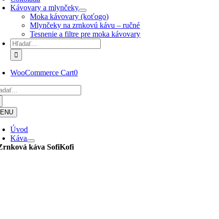
Kávovary a mlynčeky
Moka kávovary (koťogo)
Mlynčeky na zrnkovú kávu – ručné
Tesnenie a filtre pre moka kávovary
Hľadať:
WooCommerce Cart
0
adať:
ENU
Úvod
Káva
Zrnková káva
SofiKofi