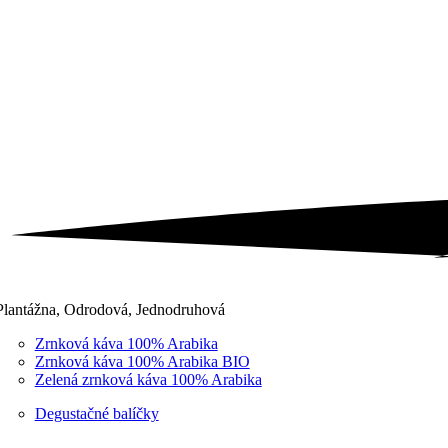
Plantážna, Odrodová, Jednodruhová
Zrnková káva 100% Arabika
Zrnková káva 100% Arabika BIO
Zelená zrnková káva 100% Arabika
Degustačné balíčky