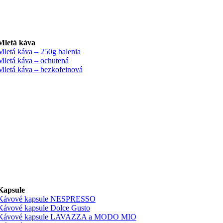
Mletá káva
Mletá káva – 250g balenia
Mletá káva – ochutená
Mletá káva – bezkofeinová
Kapsule
Kávové kapsule NESPRESSO
Kávové kapsule Dolce Gusto
Kávové kapsule LAVAZZA a MODO MIO