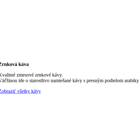
Zrnková káva
Kvalitné zmesové zrnkové kávy.
Väčšinou ide o starostlivo namiešané kávy s presným podielom arabiky a
Zobraziť všetky kávy