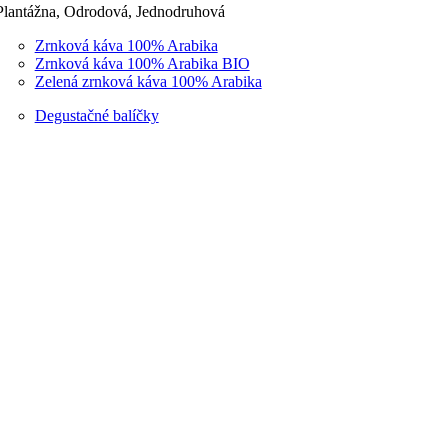
Plantážna, Odrodová, Jednodruhová
Zrnková káva 100% Arabika
Zrnková káva 100% Arabika BIO
Zelená zrnková káva 100% Arabika
Degustačné balíčky