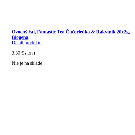
Ovocný čaj, Fantastic Tea Čučoriedka & Rakytník 20x2g,
Biogena
Detail produktu
3,30
€
s DPH
Nie je na sklade