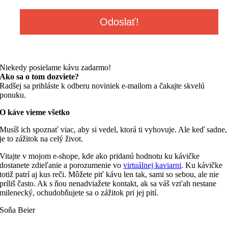
Niekedy posielame kávu zadarmo!
Ako sa o tom dozviete?
Radšej sa prihláste k odberu noviniek e-mailom a čakajte skvelú
ponuku.
O káve vieme všetko
Musíš ich spoznať viac, aby si vedel, ktorá ti vyhovuje. Ale keď sadne,
je to zážitok na celý život.
Vitajte v mojom e-shope, kde ako pridanú hodnotu ku kávičke
dostanete zdieľanie a porozumenie vo
virtuálnej kaviarni
. Ku kávičke
totiž patrí aj kus reči. Môžete piť kávu len tak, sami so sebou, ale nie
príliš často. Ak s ňou nenadviažete kontakt, ak sa váš vzťah nestane
milenecký, ochudobňujete sa o zážitok pri jej pití.
Soňa Beier