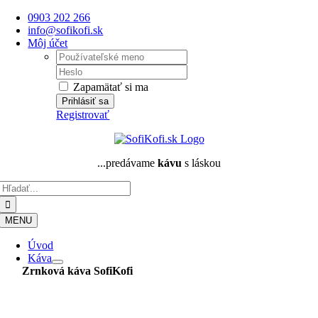
Skip
0903 202 266
to
info@sofikofi.sk
content
Môj účet
Username:
Password:
Zapamätať si ma
Registrovať
...predávame
kávu
s láskou
Hľadať:
MENU
Úvod
Káva
Zrnková káva
SofiKofi