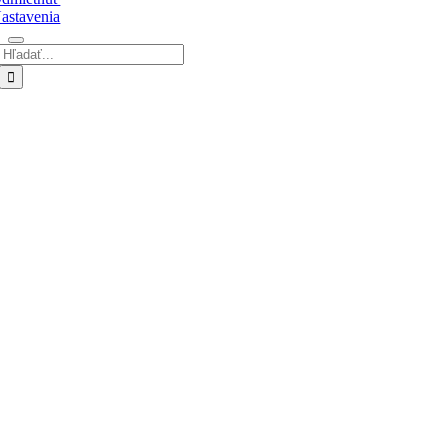
astavenia
Hľadať:
Go
to
Top