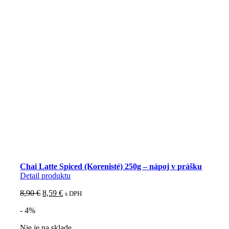
Chai Latte Spiced (Korenisté) 250g – nápoj v prášku
Detail produktu
Pôvodná
Aktuálna
8,90
€
8,59
€
s DPH
cena
cena
- 4%
bola:
je:
8,90 €.
8,59 €.
Nie je na sklade