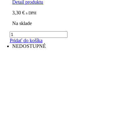
Detail produktu
3,30
€
s DPH
Na sklade
množstvo
Ovocný
Pridať do košíka
čaj,
NEDOSTUPNÉ
Fantastic
Tea
Jahoda
&
Ginkgo
20x2,5g
-
Biogena