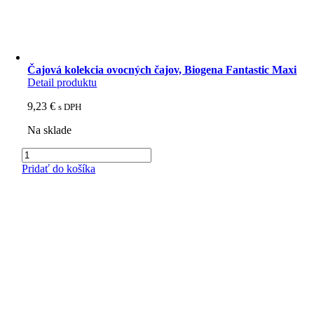
Čajová kolekcia ovocných čajov, Biogena Fantastic Maxi
Detail produktu
9,23
€
s DPH
Na sklade
množstvo
Čajová
Pridať do košíka
kolekcia
ovocných
čajov,
Biogena
Fantastic
Maxi