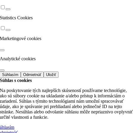
Statistics Cookies
Marketingové cookies
Analytické cookies
Súhlasím
Odmietnúť
Uložiť
Súhlas s cookies
Na poskytovanie tých najlepších skúseností používame technológie,
ako sú súbory cookie na ukladanie a/alebo prístup k informáciám o
zariadení. Súhlas s týmito technológiami nám umožní spracovávať
údaje, ako je správanie pri prehliadaní alebo jedinečné ID na tejto
stránke. Nesúhlas alebo odvolanie súhlasu môže nepriaznivo ovplyvni
určité vlastnosti a funkcie.
úhlasím
dmietnúť