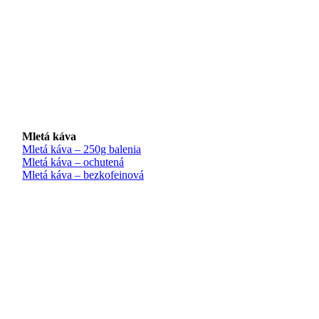
Mletá káva
Mletá káva – 250g balenia
Mletá káva – ochutená
Mletá káva – bezkofeinová