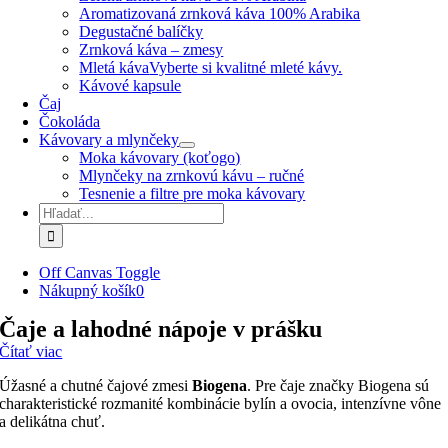
Aromatizovaná zrnková káva 100% Arabika
Degustačné balíčky
Zrnková káva – zmesy
Mletá káva
Vyberte si kvalitné mleté kávy.
Kávové kapsule
Čaj
Čokoláda
Kávovary a mlynčeky
Moka kávovary (koťogo)
Mlynčeky na zrnkovú kávu – ručné
Tesnenie a filtre pre moka kávovary
Hľadať:
Off Canvas Toggle
Nákupný košík
0
Čaje a lahodné nápoje v prášku
Čítať viac
Úžasné a chutné čajové zmesi
Biogena
. Pre čaje značky Biogena sú
charakteristické rozmanité kombinácie bylín a ovocia, intenzívne vône
a delikátna chuť.