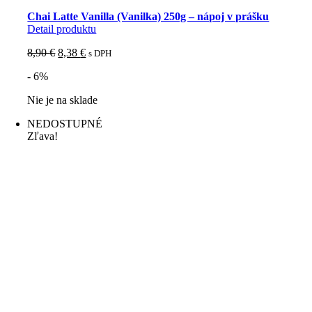
Chai Latte Vanilla (Vanilka) 250g – nápoj v prášku
Detail produktu
Pôvodná
Aktuálna
8,90
€
8,38
€
s DPH
cena
cena
- 6%
bola:
je:
8,90 €.
8,38 €.
Nie je na sklade
NEDOSTUPNÉ
Zľava!