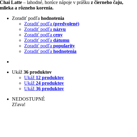
Chai Latte
– lahodné, horúce nápoje v prášku
z čierneho čaju,
mlieka a rôzneho korenia.
Zoradiť podľa
hodnotenia
Zoradiť podľa
(predvolené)
Zoradiť podľa
názvu
Zoradiť podľa
ceny
Zoradiť podľa
dátumu
Zoradiť podľa
popularity
Zoradiť podľa
hodnotenia
Ukáž
36 produktov
Ukáž
12 produktov
Ukáž
24 produktov
Ukáž
36 produktov
NEDOSTUPNÉ
Zľava!